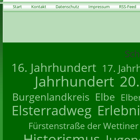
Start
Kontakt
Datenschutz
Impressum
RSS-Feed
Sch
16. Jahrhundert
17. Jahr
Jahrhundert
20
Burgenlandkreis
Elbe
Elbe
Elsterradweg
Erlebn
Fürstenstraße der Wettiner
Historismus
Jugend