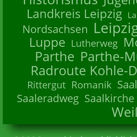
Landkreis Leipzig
La
Leipzi
Nordsachsen
Luppe
M
Lutherweg
Parthe
Parthe-M
Radroute Kohle-D
Saa
Romanik
Rittergut
Saaleradweg
Saalkirche
Wei