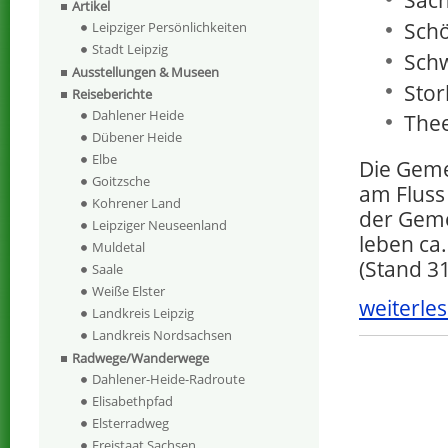
Sach
Artikel
Schö
Leipziger Persönlichkeiten
Stadt Leipzig
Schw
Ausstellungen & Museen
Stor
Reiseberichte
Dahlener Heide
Thee
Dübener Heide
Elbe
Die Geme
Goitzsche
am Flus
Kohrener Land
der Geme
Leipziger Neuseenland
leben ca
Muldetal
(Stand 3
Saale
Weiße Elster
weiterles
Landkreis Leipzig
Landkreis Nordsachsen
Radwege/Wanderwege
Dahlener-Heide-Radroute
Elisabethpfad
Elsterradweg
Freistaat Sachsen