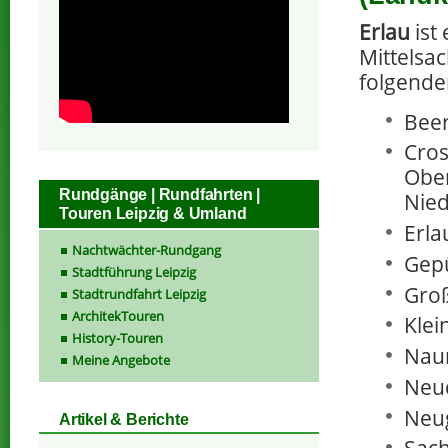
Erlau
ist
Mittelsa
folgende
Beer
Cros
Obe
Rundgänge | Rundfahrten |
Nied
Touren Leipzig & Umland
Erla
Nachtwächter-Rundgang
Gepü
Stadtführung Leipzig
Groß
Stadtrundfahrt Leipzig
ArchitekTouren
Klei
History-Touren
Nau
Meine Angebote
Neu
Neug
Artikel & Berichte