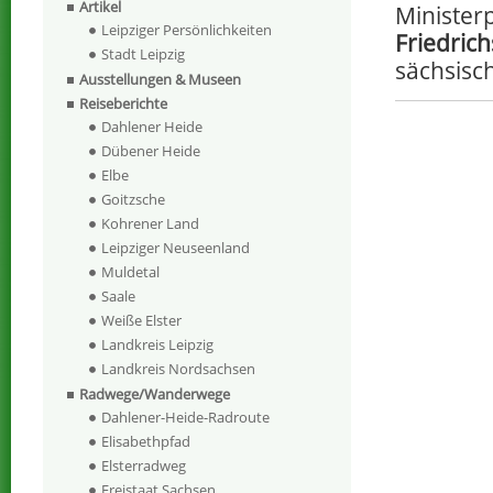
Artikel
Minister
Leipziger Persönlichkeiten
Friedrich
Stadt Leipzig
sächsisc
Ausstellungen & Museen
Reiseberichte
Dahlener Heide
Dübener Heide
Elbe
Goitzsche
Kohrener Land
Leipziger Neuseenland
Muldetal
Saale
Weiße Elster
Landkreis Leipzig
Landkreis Nordsachsen
Radwege/Wanderwege
Dahlener-Heide-Radroute
Elisabethpfad
Elsterradweg
Freistaat Sachsen