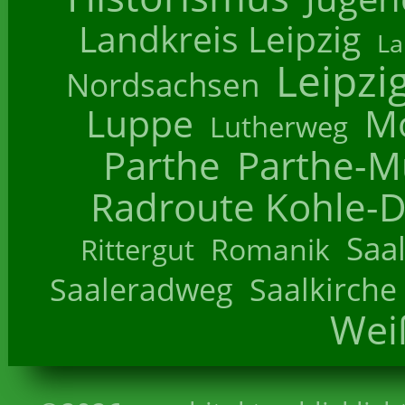
Landkreis Leipzig
La
Leipzi
Nordsachsen
Luppe
M
Lutherweg
Parthe
Parthe-M
Radroute Kohle-D
Saa
Romanik
Rittergut
Saaleradweg
Saalkirche
Wei