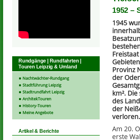
1952 – 
1945 wur
innerhal
Besatzun
bestehe
Freistaa
Gebieten
Rundgänge | Rundfahrten |
Touren Leipzig & Umland
Provinz 
der Oder
Nachtwächter-Rundgang
Gesamtgr
Stadtführung Leipzig
km². Die
Stadtrundfahrt Leipzig
ArchitekTouren
des Landk
History-Touren
der Neiß
Meine Angebote
verloren
Am 20. O
Artikel & Berichte
erste W