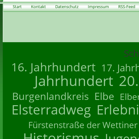
Start
Kontakt
Datenschutz
Impressum
RSS-Feed
Sch
16. Jahrhundert
17. Jahr
Jahrhundert
20
Burgenlandkreis
Elbe
Elbe
Elsterradweg
Erlebn
Fürstenstraße der Wettiner
Historismus
Jugend