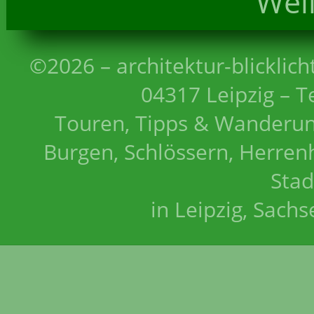
Wei
©2026 – architektur-blicklich
04317 Leipzig – T
Touren, Tipps & Wanderun
Burgen, Schlössern, Herrenh
Stad
in Leipzig, Sach