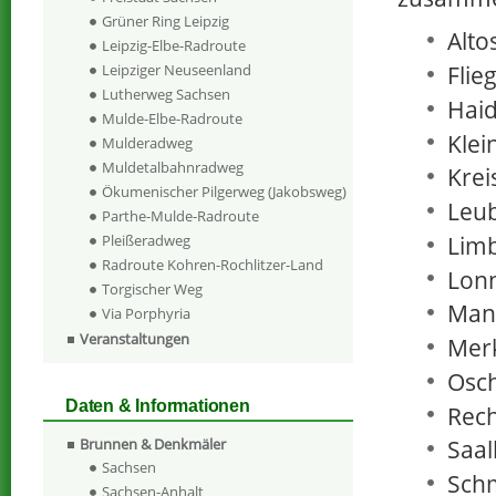
Grüner Ring Leipzig
Alto
Leipzig-Elbe-Radroute
Flie
Leipziger Neuseenland
Lutherweg Sachsen
Haid
Mulde-Elbe-Radroute
Klei
Mulderadweg
Muldetalbahnradweg
Krei
Ökumenischer Pilgerweg (Jakobsweg)
Leu
Parthe-Mulde-Radroute
Lim
Pleißeradweg
Radroute Kohren-Rochlitzer-Land
Lonn
Torgischer Weg
Man
Via Porphyria
Veranstaltungen
Merk
Osch
Daten & Informationen
Rec
Brunnen & Denkmäler
Saal
Sachsen
Sch
Sachsen-Anhalt