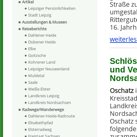
Artikel
Straße z
Leipziger Persönlichkeiten
umgestal
Stadt Leipzig
Rittergu
Ausstellungen & Museen
16. Jahr
Reiseberichte
Dahlener Heide
weiterles
Dübener Heide
Elbe
Goitzsche
Schlös
Kohrener Land
und Ve
Leipziger Neuseenland
Muldetal
Nords
Saale
Oschatz
i
Weiße Elster
Landkreis Leipzig
Kreissta
Landkreis Nordsachsen
Landkrei
Radwege/Wanderwege
Nordsach
Dahlener-Heide-Radroute
Oschatz s
Elisabethpfad
folgende
Elsterradweg
zusamm
Freistaat Sachsen