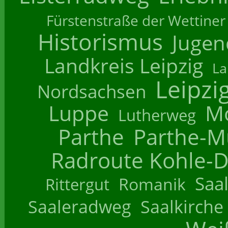
Fürstenstraße der Wettiner
Historismus
Jugend
Landkreis Leipzig
La
Leipzi
Nordsachsen
Luppe
M
Lutherweg
Parthe
Parthe-M
Radroute Kohle-D
Saa
Romanik
Rittergut
Saaleradweg
Saalkirche