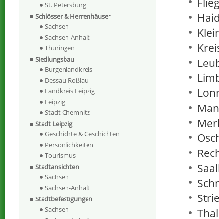
Flie
St. Petersburg
Haid
Schlösser & Herrenhäuser
Sachsen
Klei
Sachsen-Anhalt
Krei
Thüringen
Siedlungsbau
Leu
Burgenlandkreis
Lim
Dessau-Roßlau
Lonn
Landkreis Leipzig
Leipzig
Man
Stadt Chemnitz
Merk
Stadt Leipzig
Geschichte & Geschichten
Osch
Persönlichkeiten
Rec
Tourismus
Saal
Stadtansichten
Sachsen
Sch
Sachsen-Anhalt
Stri
Stadtbefestigungen
Sachsen
Thal