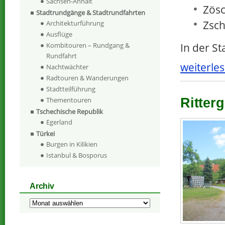
Sachsen-Anhalt
Zösc
Stadtrundgänge & Stadtrundfahrten
Zsch
Architekturführung
Ausflüge
In der S
Kombitouren – Rundgang &
Rundfahrt
weiterles
Nachtwächter
Radtouren & Wanderungen
Stadtteilführung
Thementouren
Ritter
Tschechische Republik
Egerland
Türkei
Burgen in Kilikien
Istanbul & Bosporus
Archiv
Archiv