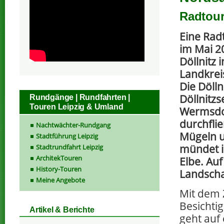
Radtour
Eine Rad
im Mai 20
Döllnitz 
Landkrei
Die Döll
Döllnitzs
Rundgänge | Rundfahrten |
Touren Leipzig & Umland
Wermsdor
durchflie
Nachtwächter-Rundgang
Mügeln 
Stadtführung Leipzig
mündet in
Stadtrundfahrt Leipzig
ArchitekTouren
Elbe. Auf
History-Touren
Landscha
Meine Angebote
Mit dem 
Besichti
Artikel & Berichte
geht auf