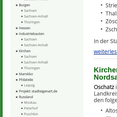
Stri
Burgen
Sachsen
Thal
Sachsen-Anhalt
Zösc
Thüringen
Hessen
Zsch
Industriebauten
Sachsen
In der S
Sachsen-Anhalt
weiterles
Kirchen
Sachsen
Sachsen-Anhalt
Thüringen
Kirche
Marokko
Nords
Philatelie
Leipzig
Oschatz
i
Projekt: stadteigenart.de
Landkrei
Russland
den folg
Moskau
Peterhof
Alto
Puschkin