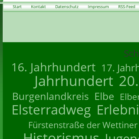
Start
Kontakt
Datenschutz
Impressum
RSS-Feed
Sch
16. Jahrhundert
17. Jahr
Jahrhundert
20
Burgenlandkreis
Elbe
Elbe
Elsterradweg
Erlebn
Fürstenstraße der Wettiner
Historismus
Jugend