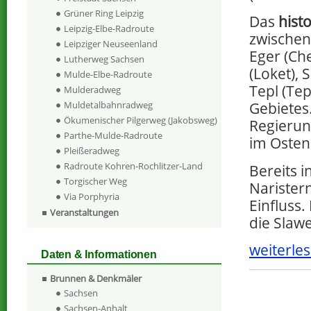
Grüner Ring Leipzig
Das
hist
Leipzig-Elbe-Radroute
zwischen
Leipziger Neuseenland
Eger (Che
Lutherweg Sachsen
(Loket),
Mulde-Elbe-Radroute
Tepl (Tep
Mulderadweg
Muldetalbahnradweg
Gebietes
Ökumenischer Pilgerweg (Jakobsweg)
Regierun
Parthe-Mulde-Radroute
im Osten
Pleißeradweg
Radroute Kohren-Rochlitzer-Land
Bereits i
Torgischer Weg
Naristern
Via Porphyria
Einfluss.
Veranstaltungen
die Slaw
weiterles
Daten & Informationen
Brunnen & Denkmäler
Sachsen
Sachsen-Anhalt