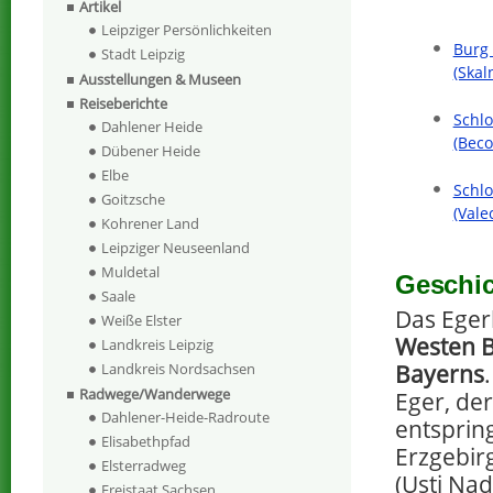
Artikel
Leipziger Persönlichkeiten
Burg 
Stadt Leipzig
(Skal
Ausstellungen & Museen
Reiseberichte
Schlo
Dahlener Heide
(Beco
Dübener Heide
Elbe
Schlo
Goitzsche
(Vale
Kohrener Land
Leipziger Neuseenland
Muldetal
Geschic
Saale
Das Eger
Weiße Elster
Westen 
Landkreis Leipzig
Bayerns
Landkreis Nordsachsen
Radwege/Wanderwege
Eger, de
Dahlener-Heide-Radroute
entsprin
Elisabethpfad
Erzgebirg
Elsterradweg
(Usti Na
Freistaat Sachsen