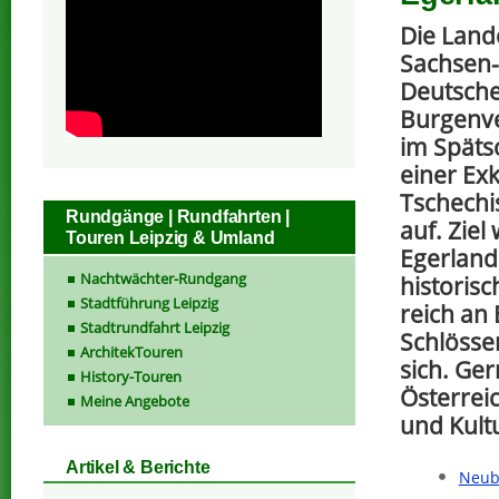
Die Lan
Sachsen-
Deutsch
Burgenve
im Spät
einer Exk
Tschechi
Rundgänge | Rundfahrten |
auf. Ziel
Touren Leipzig & Umland
Egerland
Nachtwächter-Rundgang
historisc
Stadtführung Leipzig
reich an
Stadtrundfahrt Leipzig
Schlösse
ArchitekTouren
sich. Ge
History-Touren
Österrei
Meine Angebote
und Kult
Artikel & Berichte
Neub