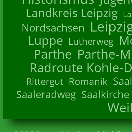
Landkreis Leipzig
La
Leipzi
Nordsachsen
Luppe
M
Lutherweg
Parthe
Parthe-M
Radroute Kohle-D
Saa
Romanik
Rittergut
Saaleradweg
Saalkirche
Wei