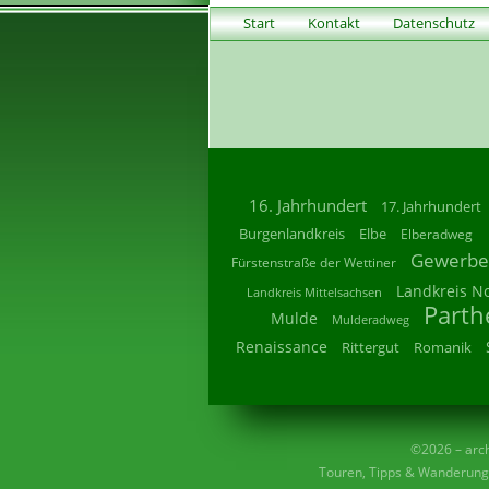
Start
Kontakt
Datenschutz
16. Jahrhundert
17. Jahrhundert
Burgenlandkreis
Elbe
Elberadweg
Gewerbe
Fürstenstraße der Wettiner
Landkreis N
Landkreis Mittelsachsen
Parth
Mulde
Mulderadweg
Renaissance
Rittergut
Romanik
©2026 – archi
Touren, Tipps & Wanderunge