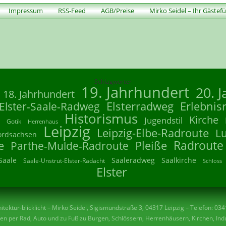
Impressum
RSS-Feed
AGB/Preise
Mirko Seidel – Ihr Gästef
Schlagwörter
19. Jahrhundert
20. 
18. Jahrhundert
Elsterradweg
Erlebnis
Elster-Saale-Radweg
Historismus
Kirche
Jugendstil
Gotik
Herrenhaus
Leipzig
Leipzig-Elbe-Radroute
L
ordsachsen
Radroute
e
Parthe-Mulde-Radroute
Pleiße
Saale
Saaleradweg
Saalkirche
Saale-Unstrut-Elster-Radacht
Schloss
Elster
tektur-blicklicht – Mirko Seidel, Sigismundstraße 3, 04317 Leipzig – Telefon: 03
n per Rad, Auto und zu Fuß zu Burgen, Schlössern, Herrenhäusern, Kirchen, Indu