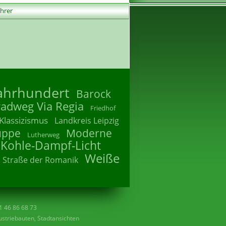
ührer
Jahrhundert
Barock
radweg Via Regia
Friedhof
Klassizismus
Landkreis Leipzig
uppe
Moderne
Lutherweg
 Kohle-Dampf-Licht
Weiße
Straße der Romanik
41 46 86 68 73
striebauten, Stadtansichten