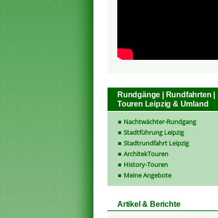
Rundgänge | Rundfahrten |
Touren Leipzig & Umland
Nachtwächter-Rundgang
Stadtführung Leipzig
Stadtrundfahrt Leipzig
ArchitekTouren
History-Touren
Meine Angebote
Artikel & Berichte