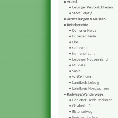
Artikel
Leipziger Persönlichkeiten
Stadt Leipzig
Ausstellungen & Museen
Reiseberichte
Dahlener Heide
Dübener Heide
Elbe
Goitzsche
Kohrener Land
Leipziger Neuseenland
Muldetal
Saale
Weiße Elster
Landkreis Leipzig
Landkreis Nordsachsen
Radwege/Wanderwege
Dahlener-Heide-Radroute
Elisabethpfad
Elsterradweg
Freistaat Sachsen