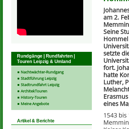
Johanne
am 2. Fe
Memming
Seine St
Hommel 
Universi
setzte di
Rundgänge | Rundfahrten |
Universi
Touren Leipzig & Umland
fort. Jo
Nachtwächter-Rundgang
hatte Ko
Stadtführung Leipzig
Luther, P
Stadtrundfahrt Leipzig
Melanch
ArchitekTouren
Erasmus 
History-Touren
eines Mag
Meine Angebote
1543 bis
Memming
Artikel & Berichte