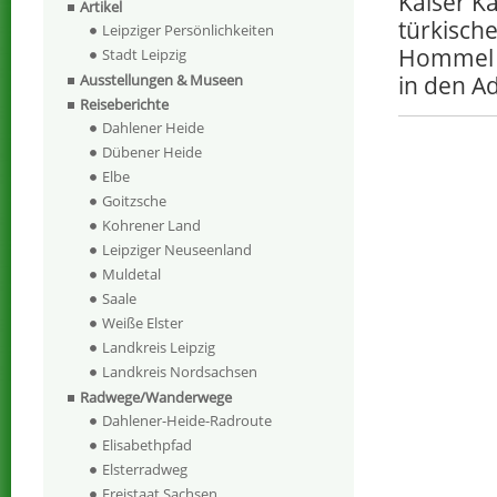
Kaiser Ka
Artikel
türkisch
Leipziger Persönlichkeiten
Hommel w
Stadt Leipzig
in den A
Ausstellungen & Museen
Reiseberichte
Dahlener Heide
Dübener Heide
Elbe
Goitzsche
Kohrener Land
Leipziger Neuseenland
Muldetal
Saale
Weiße Elster
Landkreis Leipzig
Landkreis Nordsachsen
Radwege/Wanderwege
Dahlener-Heide-Radroute
Elisabethpfad
Elsterradweg
Freistaat Sachsen