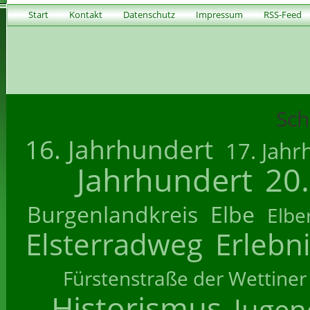
Start
Kontakt
Datenschutz
Impressum
RSS-Feed
Sch
16. Jahrhundert
17. Jahr
Jahrhundert
20
Burgenlandkreis
Elbe
Elbe
Elsterradweg
Erlebn
Fürstenstraße der Wettiner
Historismus
Jugend