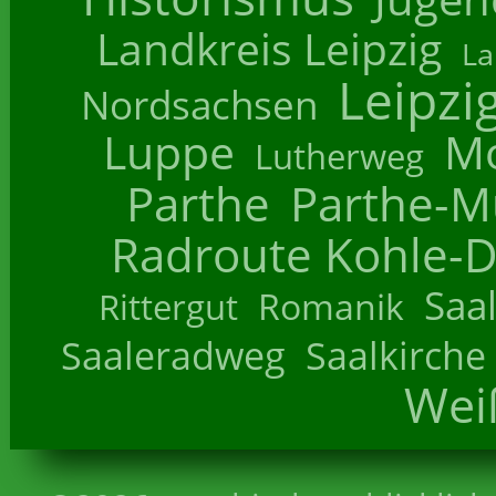
Landkreis Leipzig
La
Leipzi
Nordsachsen
Luppe
M
Lutherweg
Parthe
Parthe-M
Radroute Kohle-D
Saa
Romanik
Rittergut
Saaleradweg
Saalkirche
Wei