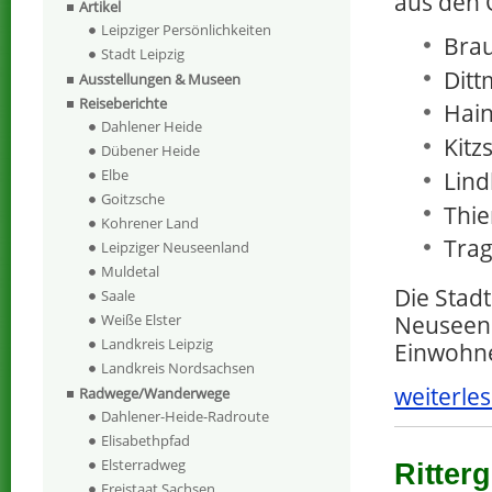
aus den O
Artikel
Leipziger Persönlichkeiten
Brau
Stadt Leipzig
Ditt
Ausstellungen & Museen
Reiseberichte
Hain
Dahlener Heide
Kitz
Dübener Heide
Elbe
Lind
Goitzsche
Thie
Kohrener Land
Trag
Leipziger Neuseenland
Muldetal
Die Stadt
Saale
Weiße Elster
Neuseenla
Landkreis Leipzig
Einwohn
Landkreis Nordsachsen
weiterles
Radwege/Wanderwege
Dahlener-Heide-Radroute
Elisabethpfad
Elsterradweg
Ritter
Freistaat Sachsen