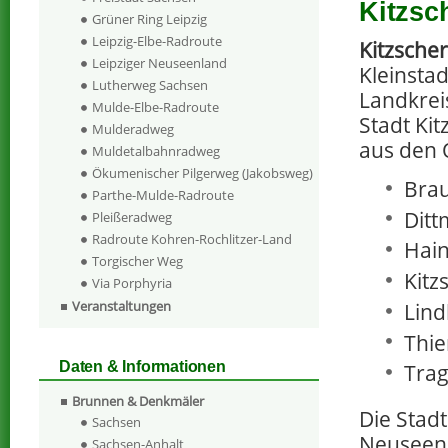
Kitzsc
Grüner Ring Leipzig
Leipzig-Elbe-Radroute
Kitzscher
Leipziger Neuseenland
Kleinstad
Lutherweg Sachsen
Landkreis
Mulde-Elbe-Radroute
Stadt Kit
Mulderadweg
aus den O
Muldetalbahnradweg
Ökumenischer Pilgerweg (Jakobsweg)
Brau
Parthe-Mulde-Radroute
Ditt
Pleißeradweg
Radroute Kohren-Rochlitzer-Land
Hain
Torgischer Weg
Kitz
Via Porphyria
Veranstaltungen
Lind
Thie
Daten & Informationen
Trag
Brunnen & Denkmäler
Die Stadt
Sachsen
Neuseenla
Sachsen-Anhalt