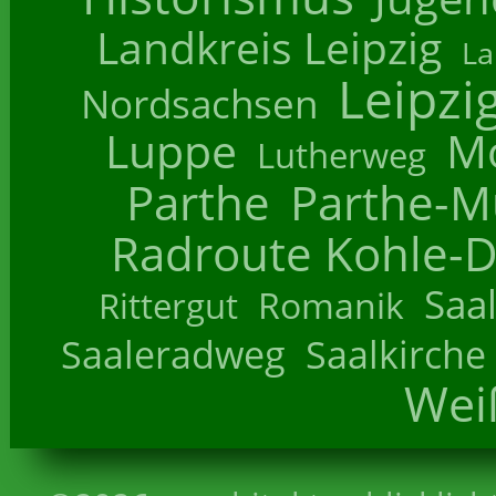
Landkreis Leipzig
La
Leipzi
Nordsachsen
Luppe
M
Lutherweg
Parthe
Parthe-M
Radroute Kohle-D
Saa
Romanik
Rittergut
Saaleradweg
Saalkirche
Wei