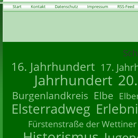
Start
Kontakt
Datenschutz
Impressum
RSS-Feed
Sch
16. Jahrhundert
17. Jahr
Jahrhundert
20
Burgenlandkreis
Elbe
Elbe
Elsterradweg
Erlebn
Fürstenstraße der Wettiner
Historismus
Jugend