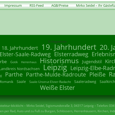
Impressum
RSS-Feed
AGB/Preise
Mirko Seidel – Ihr Gästef
Schlagwörter
19. Jahrhundert
20. 
18. Jahrhundert
Elsterradweg
Erlebnis
Elster-Saale-Radweg
Historismus
Kirc
rbe
Jugendstil
Gotik
Herrenhaus
Leipzig
Leipzig-Elbe-Rad
Landkreis Nordsachsen
R
Parthe
Parthe-Mulde-Radroute
Pleiße
eg
Saale
Saaleradweg
Saalkirc
Romanik
Saale-Unstrut-Elster-Radacht
Weiße Elster
tektur-blicklicht – Mirko Seidel, Sigismundstraße 3, 04317 Leipzig – Telefon: 03
n per Rad, Auto und zu Fuß zu Burgen, Schlössern, Herrenhäusern, Kirchen, Indu