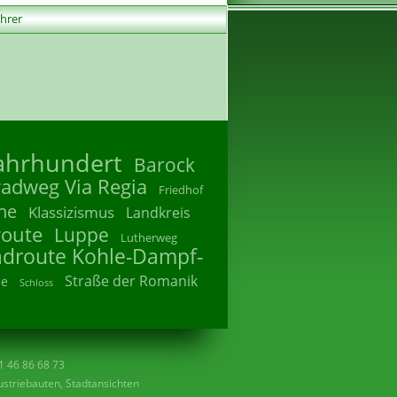
ührer
Jahrhundert
Barock
radweg Via Regia
Friedhof
he
Klassizismus
Landkreis
route
Luppe
Lutherweg
adroute Kohle-Dampf-
Straße der Romanik
he
Schloss
41 46 86 68 73
striebauten, Stadtansichten