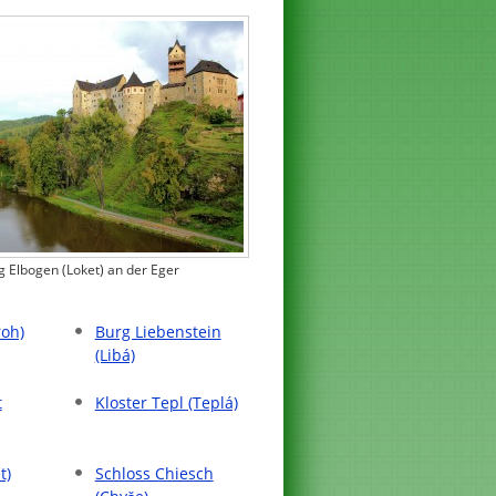
g Elbogen (Loket) an der Eger
roh)
Burg Liebenstein
(Libá)
t
Kloster Tepl (Teplá)
t)
Schloss Chiesch