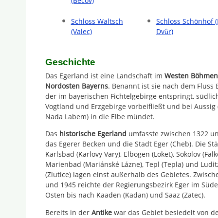
(Becov)
Schloss Waltsch
Schloss Schönhof 
(Valec)
Dvůr)
Geschichte
Das Egerland ist eine Landschaft im
Westen Böhmen
Nordosten Bayerns
. Benannt ist sie nach dem Fluss 
der im bayerischen Fichtelgebirge entspringt, südlic
Vogtland und Erzgebirge vorbeifließt und bei Aussig 
Nada Labem) in die Elbe mündet.
Das
historische Egerland
umfasste zwischen 1322 u
das Egerer Becken und die Stadt Eger (Cheb). Die St
Karlsbad (Karlovy Vary), Elbogen (Loket), Sokolov (Fal
Marienbad (Mariánské Lázne), Tepl (Tepla) und Ludit
(Zlutice) lagen einst außerhalb des Gebietes. Zwisc
und 1945 reichte der Regierungsbezirk Eger im Süden
Osten bis nach Kaaden (Kadan) und Saaz (Zatec).
Bereits in der
Antike
war das Gebiet besiedelt von de