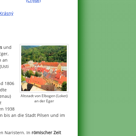
(Chyše)
(Krásný
s
und
Eger,
h an
(Usti
nd 1806
ädte
Altstadt von Elbogen (Loket)
kenau)
an der Eger
z
hen 1938
 bis an die Stadt Pilsen und im
n Naristern. In
römischer Zeit