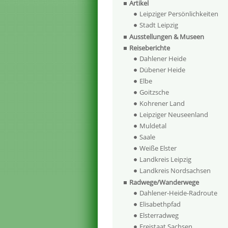
Artikel
Leipziger Persönlichkeiten
Stadt Leipzig
Ausstellungen & Museen
Reiseberichte
Dahlener Heide
Dübener Heide
Elbe
Goitzsche
Kohrener Land
Leipziger Neuseenland
Muldetal
Saale
Weiße Elster
Landkreis Leipzig
Landkreis Nordsachsen
Radwege/Wanderwege
Dahlener-Heide-Radroute
Elisabethpfad
Elsterradweg
Freistaat Sachsen