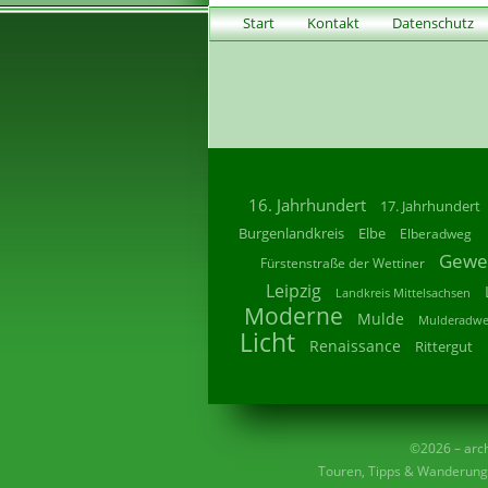
Start
Kontakt
Datenschutz
16. Jahrhundert
17. Jahrhundert
Burgenlandkreis
Elbe
Elberadweg
Gewe
Fürstenstraße der Wettiner
Leipzig
Landkreis Mittelsachsen
Moderne
Mulde
Mulderadw
Licht
Renaissance
Rittergut
©2026 – archi
Touren, Tipps & Wanderunge