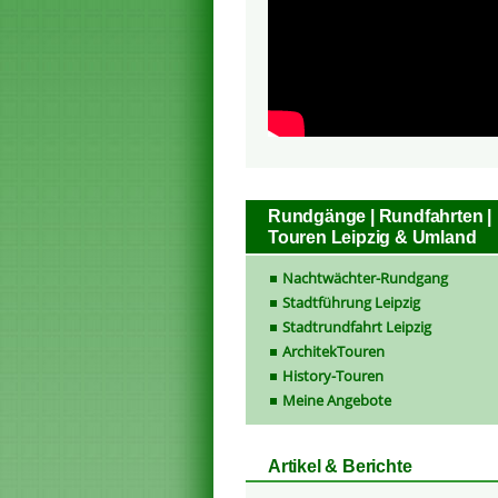
Rundgänge | Rundfahrten |
Touren Leipzig & Umland
Nachtwächter-Rundgang
Stadtführung Leipzig
Stadtrundfahrt Leipzig
ArchitekTouren
History-Touren
Meine Angebote
Artikel & Berichte