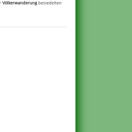
er
Völkerwanderung
besiedelten