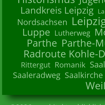
Landkreis Leipzig
La
Leipzi
Nordsachsen
Luppe
M
Lutherweg
Parthe
Parthe-M
Radroute Kohle-D
Saa
Romanik
Rittergut
Saaleradweg
Saalkirche
Wei