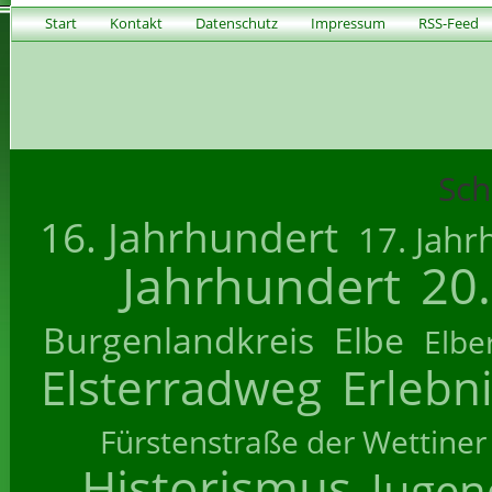
Start
Kontakt
Datenschutz
Impressum
RSS-Feed
Sch
16. Jahrhundert
17. Jahr
Jahrhundert
20
Burgenlandkreis
Elbe
Elbe
Elsterradweg
Erlebn
Fürstenstraße der Wettiner
Historismus
Jugend