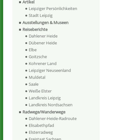
Artikel
Leipziger Persönlichkeiten
Stadt Leipzig
Ausstellungen & Museen
Reiseberichte
Dahlener Heide
Dübener Heide
Elbe
Goitzsche
Kohrener Land
Leipziger Neuseenland
Muldetal
Saale
Weiße Elster
Landkreis Leipzig
Landkreis Nordsachsen
Radwege/Wanderwege
Dahlener-Heide-Radroute
Elisabethpfad
Elsterradweg
Freistaat Sachsen