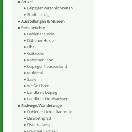
Artikel
Leipziger Persönlichkeiten
Stadt Leipzig
Ausstellungen & Museen
Reiseberichte
Dahlener Heide
Dübener Heide
Elbe
Goitzsche
Kohrener Land
Leipziger Neuseenland
Muldetal
Saale
Weiße Elster
Landkreis Leipzig
Landkreis Nordsachsen
Radwege/Wanderwege
Dahlener-Heide-Radroute
Elisabethpfad
Elsterradweg
Freistaat Sachsen