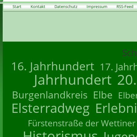
Start
Kontakt
Datenschutz
Impressum
RSS-Feed
Sch
16. Jahrhundert
17. Jahr
Jahrhundert
20
Burgenlandkreis
Elbe
Elbe
Elsterradweg
Erlebn
Fürstenstraße der Wettiner
Historismus
Jugend