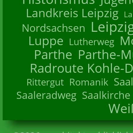
Landkreis Leipzig
La
Leipzi
Nordsachsen
Luppe
M
Lutherweg
Parthe
Parthe-M
Radroute Kohle-D
Saa
Romanik
Rittergut
Saaleradweg
Saalkirche
Wei