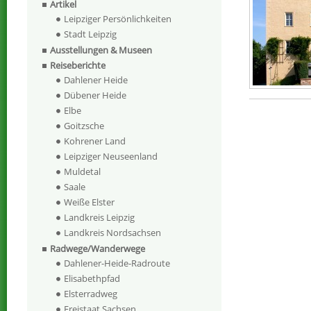
Artikel
Leipziger Persönlichkeiten
Stadt Leipzig
Ausstellungen & Museen
Reiseberichte
Dahlener Heide
Dübener Heide
Elbe
Goitzsche
Kohrener Land
Leipziger Neuseenland
Muldetal
Saale
Weiße Elster
Landkreis Leipzig
Landkreis Nordsachsen
Radwege/Wanderwege
Dahlener-Heide-Radroute
Elisabethpfad
Elsterradweg
Freistaat Sachsen