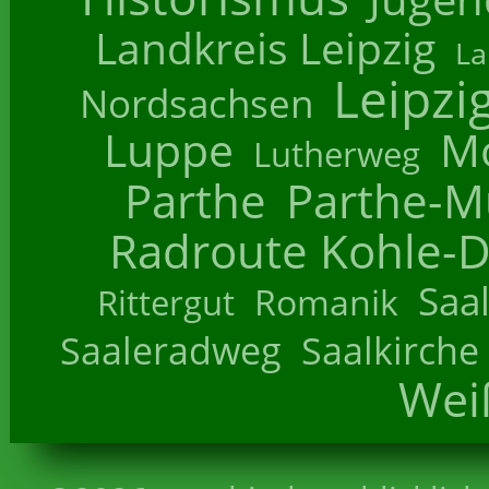
Landkreis Leipzig
La
Leipzi
Nordsachsen
Luppe
M
Lutherweg
Parthe
Parthe-M
Radroute Kohle-D
Saa
Romanik
Rittergut
Saaleradweg
Saalkirche
Wei