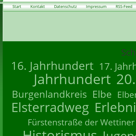
Start
Kontakt
Datenschutz
Impressum
RSS-Feed
Sch
16. Jahrhundert
17. Jahr
Jahrhundert
20
Burgenlandkreis
Elbe
Elbe
Elsterradweg
Erlebn
Fürstenstraße der Wettiner
Historismus
Jugend