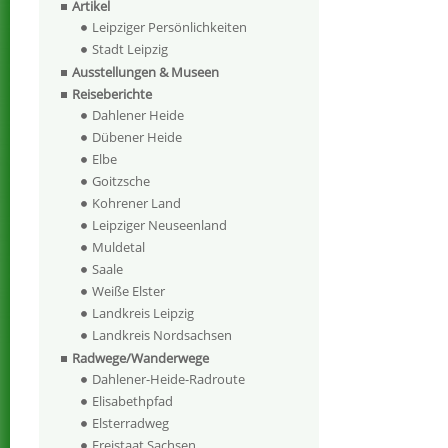
Artikel
Leipziger Persönlichkeiten
Stadt Leipzig
Ausstellungen & Museen
Reiseberichte
Dahlener Heide
Dübener Heide
Elbe
Goitzsche
Kohrener Land
Leipziger Neuseenland
Muldetal
Saale
Weiße Elster
Landkreis Leipzig
Landkreis Nordsachsen
Radwege/Wanderwege
Dahlener-Heide-Radroute
Elisabethpfad
Elsterradweg
Freistaat Sachsen