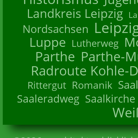
Landkreis Leipzig
La
Leipzi
Nordsachsen
Luppe
M
Lutherweg
Parthe
Parthe-M
Radroute Kohle-D
Saa
Romanik
Rittergut
Saaleradweg
Saalkirche
Wei