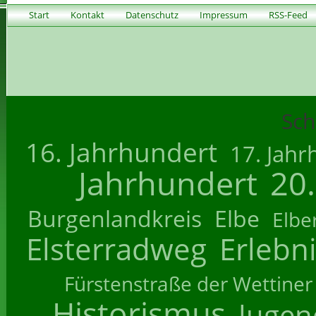
Start
Kontakt
Datenschutz
Impressum
RSS-Feed
Sch
16. Jahrhundert
17. Jahr
Jahrhundert
20
Burgenlandkreis
Elbe
Elbe
Elsterradweg
Erlebn
Fürstenstraße der Wettiner
Historismus
Jugend