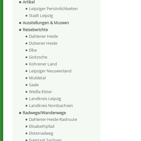
Artikel
Leipziger Persönlichkeiten
Stadt Leipzig
Ausstellungen & Museen
Reiseberichte
Dahlener Heide
Dübener Heide
Elbe
Goitzsche
Kohrener Land
Leipziger Neuseenland
Muldetal
Saale
Weiße Elster
Landkreis Leipzig
Landkreis Nordsachsen
Radwege/Wanderwege
Dahlener-Heide-Radroute
Elisabethpfad
Elsterradweg
Freistaat Sachsen