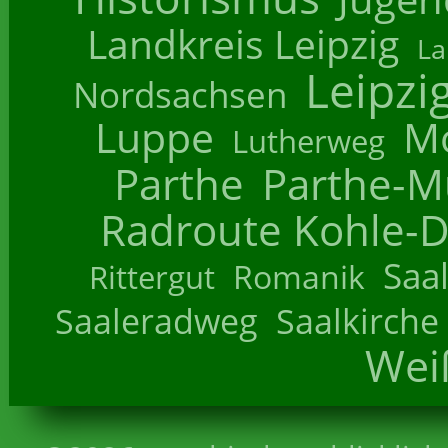
Landkreis Leipzig
La
Leipzi
Nordsachsen
Luppe
M
Lutherweg
Parthe
Parthe-M
Radroute Kohle-D
Saa
Romanik
Rittergut
Saaleradweg
Saalkirche
Wei