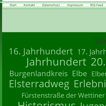
Start
Kontakt
Datenschutz
Impressum
RSS-Feed
Sch
16. Jahrhundert
17. Jahr
Jahrhundert
20
Burgenlandkreis
Elbe
Elbe
Elsterradweg
Erlebn
Fürstenstraße der Wettiner
Historismus
Jugend