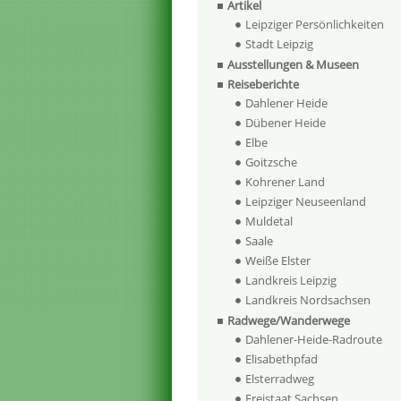
Artikel
Leipziger Persönlichkeiten
Stadt Leipzig
Ausstellungen & Museen
Reiseberichte
Dahlener Heide
Dübener Heide
Elbe
Goitzsche
Kohrener Land
Leipziger Neuseenland
Muldetal
Saale
Weiße Elster
Landkreis Leipzig
Landkreis Nordsachsen
Radwege/Wanderwege
Dahlener-Heide-Radroute
Elisabethpfad
Elsterradweg
Freistaat Sachsen