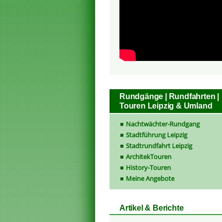
Rundgänge | Rundfahrten |
Touren Leipzig & Umland
Nachtwächter-Rundgang
Stadtführung Leipzig
Stadtrundfahrt Leipzig
ArchitekTouren
History-Touren
Meine Angebote
Artikel & Berichte