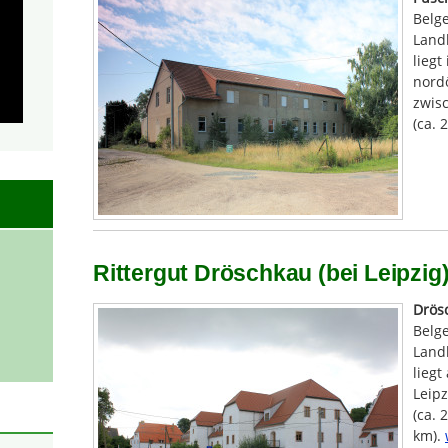
Belg
Land
liegt
nordö
zwisc
(ca. 
Rittergut Dröschkau (bei Leipzig
Drös
Belg
Land
liegt
Leipz
(ca. 
km).