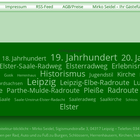
Impressum
RSS-Feed
AGB/Preise
Mirko Seidel – Ihr Gästef
Schlagwörter
19. Jahrhundert
20. 
18. Jahrhundert
Elsterradweg
Erlebnis
Elster-Saale-Radweg
Historismus
Kirche
Jugendstil
Gotik
Herrenhaus
Leipzig
Leipzig-Elbe-Radroute
L
ordsachsen
Radroute
e
Parthe-Mulde-Radroute
Pleiße
Saale
Saaleradweg
Saalkirche
Saale-Unstrut-Elster-Radacht
Schloss
Elster
tektur-blicklicht – Mirko Seidel, Sigismundstraße 3, 04317 Leipzig – Telefon: 03
n per Rad, Auto und zu Fuß zu Burgen, Schlössern, Herrenhäusern, Kirchen, Indu