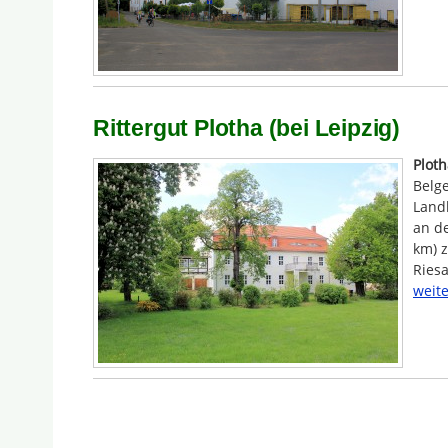
Rittergut Plotha (bei Leipzig)
Ploth
Belg
Landk
an de
km) 
Riesa
weite