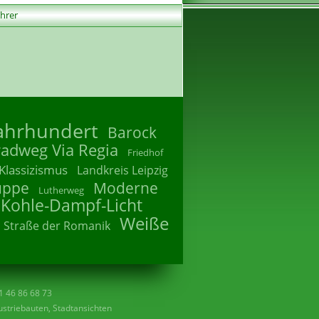
ührer
Jahrhundert
Barock
radweg Via Regia
Friedhof
Klassizismus
Landkreis Leipzig
uppe
Moderne
Lutherweg
 Kohle-Dampf-Licht
Weiße
Straße der Romanik
41 46 86 68 73
striebauten, Stadtansichten