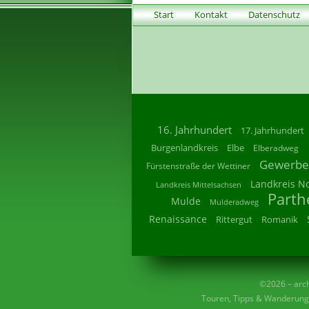
Start
Kontakt
Datenschutz
16. Jahrhundert
17. Jahrhundert
Burgenlandkreis
Elbe
Elberadweg
Gewerbe
Fürstenstraße der Wettiner
Landkreis N
Landkreis Mittelsachsen
Parth
Mulde
Mulderadweg
Renaissance
Rittergut
Romanik
©2026 – archi
Touren, Tipps & Wanderunge