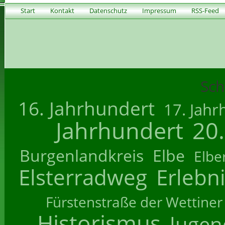
Start
Kontakt
Datenschutz
Impressum
RSS-Feed
Sch
16. Jahrhundert
17. Jahr
Jahrhundert
20
Burgenlandkreis
Elbe
Elbe
Elsterradweg
Erlebn
Fürstenstraße der Wettiner
Historismus
Jugend