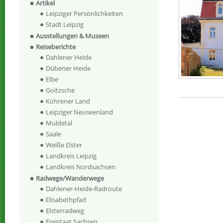
Artikel
Leipziger Persönlichkeiten
Stadt Leipzig
Ausstellungen & Museen
Reiseberichte
Dahlener Heide
Dübener Heide
Elbe
Goitzsche
Kohrener Land
Leipziger Neuseenland
Muldetal
Saale
Weiße Elster
Landkreis Leipzig
Landkreis Nordsachsen
Radwege/Wanderwege
Dahlener-Heide-Radroute
Elisabethpfad
Elsterradweg
Freistaat Sachsen