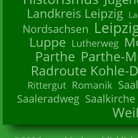
Landkreis Leipzig
La
Leipzi
Nordsachsen
Luppe
M
Lutherweg
Parthe
Parthe-M
Radroute Kohle-D
Saa
Romanik
Rittergut
Saaleradweg
Saalkirche
Wei