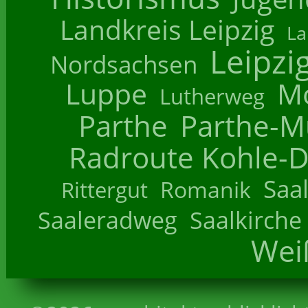
Landkreis Leipzig
La
Leipzi
Nordsachsen
Luppe
M
Lutherweg
Parthe
Parthe-M
Radroute Kohle-D
Saa
Romanik
Rittergut
Saaleradweg
Saalkirche
Wei