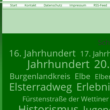
Start
Kontakt
Datenschutz
Impressum
RSS-Feed
Sch
16. Jahrhundert
17. Jahr
Jahrhundert
20
Burgenlandkreis
Elbe
Elbe
Elsterradweg
Erlebn
Fürstenstraße der Wettiner
Historismus
Jugend