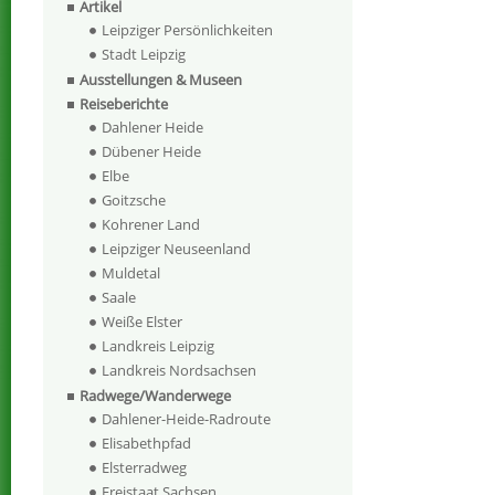
Artikel
Leipziger Persönlichkeiten
Stadt Leipzig
Ausstellungen & Museen
Reiseberichte
Dahlener Heide
Dübener Heide
Elbe
Goitzsche
Kohrener Land
Leipziger Neuseenland
Muldetal
Saale
Weiße Elster
Landkreis Leipzig
Landkreis Nordsachsen
Radwege/Wanderwege
Dahlener-Heide-Radroute
Elisabethpfad
Elsterradweg
Freistaat Sachsen