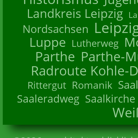
Landkreis Leipzig
La
Leipzi
Nordsachsen
Luppe
M
Lutherweg
Parthe
Parthe-M
Radroute Kohle-D
Saa
Romanik
Rittergut
Saaleradweg
Saalkirche
Wei