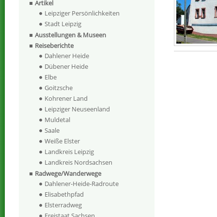
Artikel
Leipziger Persönlichkeiten
Stadt Leipzig
Ausstellungen & Museen
Reiseberichte
Dahlener Heide
Dübener Heide
Elbe
Goitzsche
Kohrener Land
Leipziger Neuseenland
Muldetal
Saale
Weiße Elster
Landkreis Leipzig
Landkreis Nordsachsen
Radwege/Wanderwege
Dahlener-Heide-Radroute
Elisabethpfad
Elsterradweg
Freistaat Sachsen