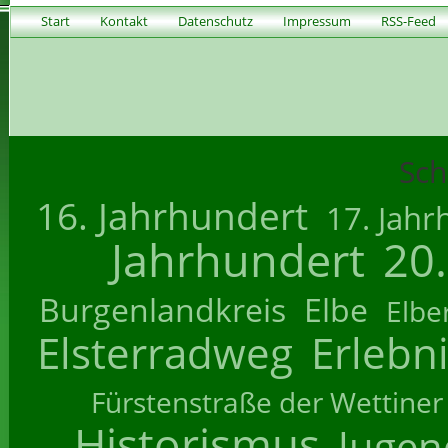
Start
Kontakt
Datenschutz
Impressum
RSS-Feed
Sch
16. Jahrhundert
17. Jahr
Jahrhundert
20
Burgenlandkreis
Elbe
Elbe
Elsterradweg
Erlebn
Fürstenstraße der Wettiner
Historismus
Jugend