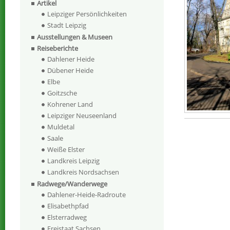
Artikel
Leipziger Persönlichkeiten
Stadt Leipzig
Ausstellungen & Museen
Reiseberichte
Dahlener Heide
Dübener Heide
Elbe
Goitzsche
Kohrener Land
Leipziger Neuseenland
Muldetal
Saale
Weiße Elster
Landkreis Leipzig
Landkreis Nordsachsen
Radwege/Wanderwege
Dahlener-Heide-Radroute
Elisabethpfad
Elsterradweg
Freistaat Sachsen