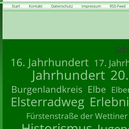
Start
Kontakt
Datenschutz
Impressum
RSS-Feed
Sch
16. Jahrhundert
17. Jahr
Jahrhundert
20
Burgenlandkreis
Elbe
Elbe
Elsterradweg
Erlebn
Fürstenstraße der Wettiner
Historismus
Jugend