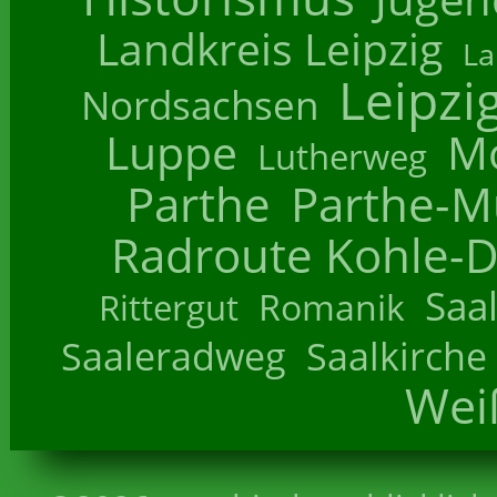
Landkreis Leipzig
La
Leipzi
Nordsachsen
Luppe
M
Lutherweg
Parthe
Parthe-M
Radroute Kohle-D
Saa
Romanik
Rittergut
Saaleradweg
Saalkirche
Wei