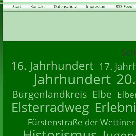
Start
Kontakt
Datenschutz
Impressum
RSS-Feed
Sch
16. Jahrhundert
17. Jahr
Jahrhundert
20
Burgenlandkreis
Elbe
Elbe
Elsterradweg
Erlebn
Fürstenstraße der Wettiner
Historismus
Jugend