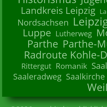
Landkreis Leipzig
La
Leipzi
Nordsachsen
Luppe
M
Lutherweg
Parthe
Parthe-M
Radroute Kohle-D
Saa
Romanik
Rittergut
Saaleradweg
Saalkirche
Wei