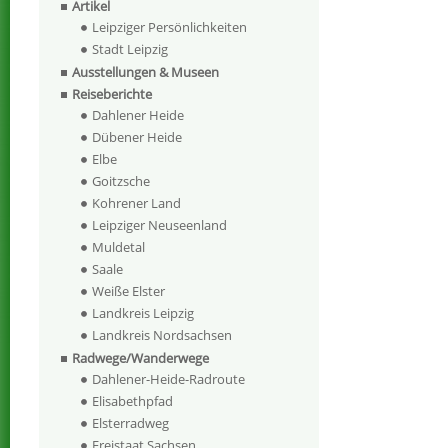
Artikel
Leipziger Persönlichkeiten
Stadt Leipzig
Ausstellungen & Museen
Reiseberichte
Dahlener Heide
Dübener Heide
Elbe
Goitzsche
Kohrener Land
Leipziger Neuseenland
Muldetal
Saale
Weiße Elster
Landkreis Leipzig
Landkreis Nordsachsen
Radwege/Wanderwege
Dahlener-Heide-Radroute
Elisabethpfad
Elsterradweg
Freistaat Sachsen