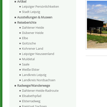
Artikel
Leipziger Persönlichkeiten
Stadt Leipzig
Ausstellungen & Museen
Reiseberichte
Dahlener Heide
Dübener Heide
Elbe
Goitzsche
Kohrener Land
Leipziger Neuseenland
Muldetal
Saale
Weiße Elster
Landkreis Leipzig
Landkreis Nordsachsen
Radwege/Wanderwege
Dahlener-Heide-Radroute
Elisabethpfad
Elsterradweg
Freistaat Sachsen