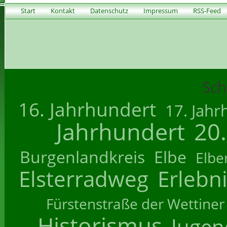
Start
Kontakt
Datenschutz
Impressum
RSS-Feed
Sch
16. Jahrhundert
17. Jahr
Jahrhundert
20
Burgenlandkreis
Elbe
Elbe
Elsterradweg
Erlebn
Fürstenstraße der Wettiner
Historismus
Jugend