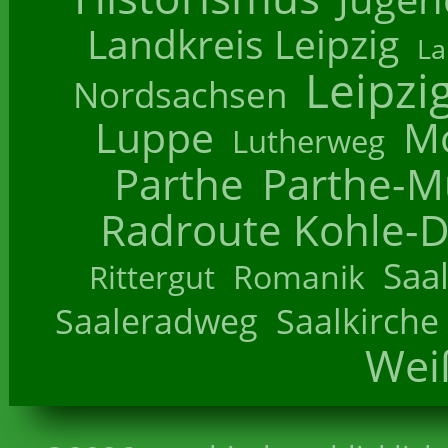
Landkreis Leipzig
La
Leipzi
Nordsachsen
Luppe
M
Lutherweg
Parthe
Parthe-M
Radroute Kohle-D
Saa
Romanik
Rittergut
Saaleradweg
Saalkirche
Wei