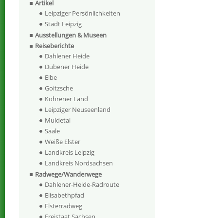
Artikel
Leipziger Persönlichkeiten
Stadt Leipzig
Ausstellungen & Museen
Reiseberichte
Dahlener Heide
Dübener Heide
Elbe
Goitzsche
Kohrener Land
Leipziger Neuseenland
Muldetal
Saale
Weiße Elster
Landkreis Leipzig
Landkreis Nordsachsen
Radwege/Wanderwege
Dahlener-Heide-Radroute
Elisabethpfad
Elsterradweg
Freistaat Sachsen