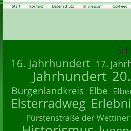
Start
Kontakt
Datenschutz
Impressum
RSS-Feed
Sch
16. Jahrhundert
17. Jahr
Jahrhundert
20
Burgenlandkreis
Elbe
Elbe
Elsterradweg
Erlebn
Fürstenstraße der Wettiner
Historismus
Jugend