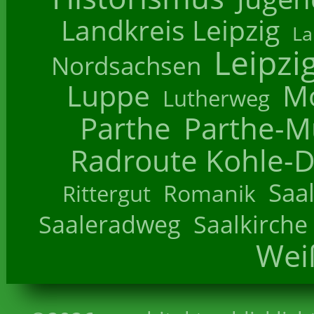
Landkreis Leipzig
La
Leipzi
Nordsachsen
Luppe
M
Lutherweg
Parthe
Parthe-M
Radroute Kohle-D
Saa
Romanik
Rittergut
Saaleradweg
Saalkirche
Wei