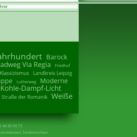
ührer
Jahrhundert
Barock
radweg Via Regia
Friedhof
Klassizismus
Landkreis Leipzig
uppe
Moderne
Lutherweg
 Kohle-Dampf-Licht
Weiße
Straße der Romanik
41 46 86 68 73
striebauten, Stadtansichten