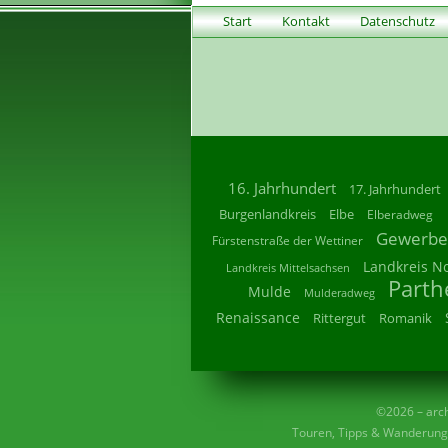
Start
Kontakt
Datenschutz
16. Jahrhundert
17. Jahrhundert
Burgenlandkreis
Elbe
Elberadweg
Gewerbe
Fürstenstraße der Wettiner
Landkreis N
Landkreis Mittelsachsen
Parth
Mulde
Mulderadweg
Renaissance
Rittergut
Romanik
©2026 – archi
Touren, Tipps & Wanderunge