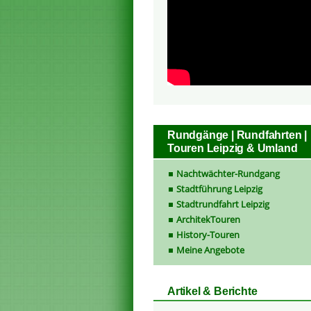
Rundgänge | Rundfahrten |
Touren Leipzig & Umland
Nachtwächter-Rundgang
Stadtführung Leipzig
Stadtrundfahrt Leipzig
ArchitekTouren
History-Touren
Meine Angebote
Artikel & Berichte