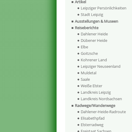
Artikel
Leipziger Persönlichkeiten
Stadt Leipzig
Ausstellungen & Museen
Reiseberichte
Dahlener Heide
Dübener Heide
Elbe
Goitzsche
Kohrener Land
Leipziger Neuseenland
Muldetal
Saale
Weiße Elster
Landkreis Leipzig
Landkreis Nordsachsen
Radwege/Wanderwege
Dahlener-Heide-Radroute
Elisabethpfad
Elsterradweg
Freistaat Sachsen