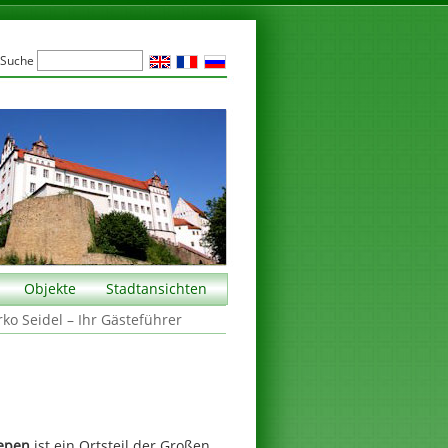
Suche
Objekte
Stadtansichten
rko Seidel – Ihr Gästeführer
epen
ist ein Ortsteil der Großen