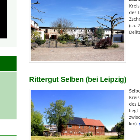
Krei
des 
Zsche
(ca. 
Delit
Rittergut Selben (bei Leipzig)
Selb
Krei
des 
liegt
zwisc
km).