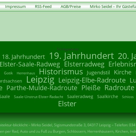
Impressum
RSS-Feed
AGB/Preise
Mirko Seidel – Ihr Gästef
Schlagwörter
19. Jahrhundert
20. 
18. Jahrhundert
Elsterradweg
Erlebnis
Elster-Saale-Radweg
Historismus
Kirche
Jugendstil
Gotik
Herrenhaus
Leipzig
Leipzig-Elbe-Radroute
L
ordsachsen
Radroute
e
Parthe-Mulde-Radroute
Pleiße
Saale
Saaleradweg
Saalkirche
Saale-Unstrut-Elster-Radacht
Schloss
Elster
tektur-blicklicht – Mirko Seidel, Sigismundstraße 3, 04317 Leipzig – Telefon: 03
n per Rad, Auto und zu Fuß zu Burgen, Schlössern, Herrenhäusern, Kirchen, Indu