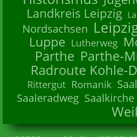
Landkreis Leipzig
La
Leipzi
Nordsachsen
Luppe
M
Lutherweg
Parthe
Parthe-M
Radroute Kohle-D
Saa
Romanik
Rittergut
Saaleradweg
Saalkirche
Wei