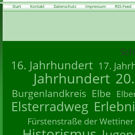
Start
Kontakt
Datenschutz
Impressum
RSS-Feed
Sch
16. Jahrhundert
17. Jahr
Jahrhundert
20
Burgenlandkreis
Elbe
Elbe
Elsterradweg
Erlebn
Fürstenstraße der Wettiner
Historismus
Jugend