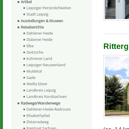
Artikel
Leipziger Persönlichkeiten
Stadt Leipzig
Ausstellungen & Museen
Reiseberichte
Dahlener Heide
Dübener Heide
Ritter
Elbe
Goitzsche
Kohrener Land
Leipziger Neuseenland
Muldetal
Saale
Weiße Elster
Landkreis Leipzig
Landkreis Nordsachsen
Radwege/Wanderwege
Dahlener-Heide-Radroute
Elisabethpfad
Elsterradweg
Freistaat Sachsen