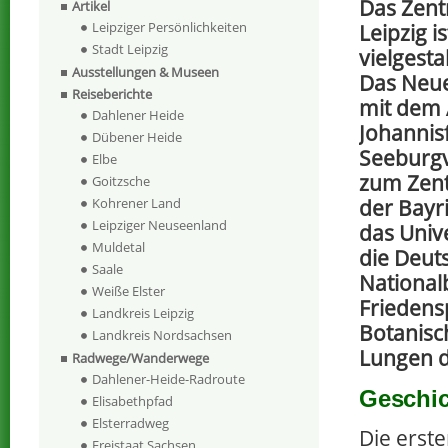
Das Zent
Artikel
Leipziger Persönlichkeiten
Leipzig is
Stadt Leipzig
vielgestal
Ausstellungen & Museen
Das Neu
Reiseberichte
mit dem 
Dahlener Heide
Johannis
Dübener Heide
Seeburgv
Elbe
zum Zent
Goitzsche
Kohrener Land
der Bayr
Leipziger Neuseenland
das Unive
Muldetal
die Deut
Saale
National
Weiße Elster
Friedens
Landkreis Leipzig
Botanisch
Landkreis Nordsachsen
Lungen d
Radwege/Wanderwege
Dahlener-Heide-Radroute
Geschic
Elisabethpfad
Elsterradweg
Die erst
Freistaat Sachsen