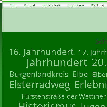
Start
Kontakt
Datenschutz
Impressum
RSS-Feed
Sch
16. Jahrhundert
17. Jahr
Jahrhundert
20
Burgenlandkreis
Elbe
Elbe
Elsterradweg
Erlebn
Fürstenstraße der Wettiner
Historismus
Jugend