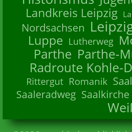
Landkreis Leipzig
La
Leipzi
Nordsachsen
Luppe
M
Lutherweg
Parthe
Parthe-M
Radroute Kohle-D
Saa
Romanik
Rittergut
Saaleradweg
Saalkirche
Wei