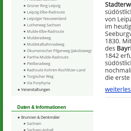
Stadterw
Grüner Ring Leipzig
südöstli
Leipzig-Elbe-Radroute
von Leip
Leipziger Neuseenland
im heuti
Lutherweg Sachsen
Mulde-Elbe-Radroute
Seeburgv
Mulderadweg
1830. Mi
Muldetalbahnradweg
des
Bayr
Ökumenischer Pilgerweg (Jakobsweg)
1842 erf
Parthe-Mulde-Radroute
südöstlic
Pleißeradweg
nochmali
Radroute Kohren-Rochlitzer-Land
die erst
Torgischer Weg
Via Porphyria
weiterles
Veranstaltungen
Daten & Informationen
Brunnen & Denkmäler
Sachsen
Sachsen-Anhalt