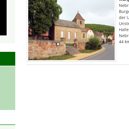
Nebr
Burg
der U
Unstr
Halle
Nebr
44 k