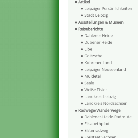
Artikel
Leipziger Persönlichkeiten
Stadt Leipzig
Ausstellungen & Museen
Reiseberichte
Dahlener Heide
Dübener Heide
Elbe
Goitzsche
Kohrener Land
Leipziger Neuseenland
Muldetal
Saale
Weiße Elster
Landkreis Leipzig
Landkreis Nordsachsen
Radwege/Wanderwege
Dahlener-Heide-Radroute
Elisabethpfad
Elsterradweg
Freistaat Sachsen