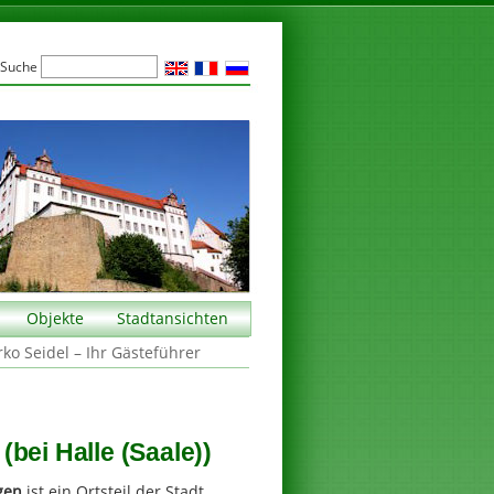
Suche
Objekte
Stadtansichten
rko Seidel – Ihr Gästeführer
bei Halle (Saale))
gen
ist ein Ortsteil der Stadt