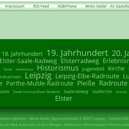
Impressum
RSS-Feed
AGB/Preise
Mirko Seidel – Ihr Gästef
Schlagwörter
19. Jahrhundert
20. 
18. Jahrhundert
Elsterradweg
Erlebnis
Elster-Saale-Radweg
Historismus
Kirche
Jugendstil
Gotik
Herrenhaus
Leipzig
Leipzig-Elbe-Radroute
L
ordsachsen
Radroute
e
Parthe-Mulde-Radroute
Pleiße
Saale
Saaleradweg
Saalkirche
Saale-Unstrut-Elster-Radacht
Schloss
Elster
tektur-blicklicht – Mirko Seidel, Sigismundstraße 3, 04317 Leipzig – Telefon: 03
n per Rad, Auto und zu Fuß zu Burgen, Schlössern, Herrenhäusern, Kirchen, Indu