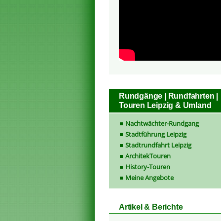
Rundgänge | Rundfahrten |
Touren Leipzig & Umland
Nachtwächter-Rundgang
Stadtführung Leipzig
Stadtrundfahrt Leipzig
ArchitekTouren
History-Touren
Meine Angebote
Artikel & Berichte