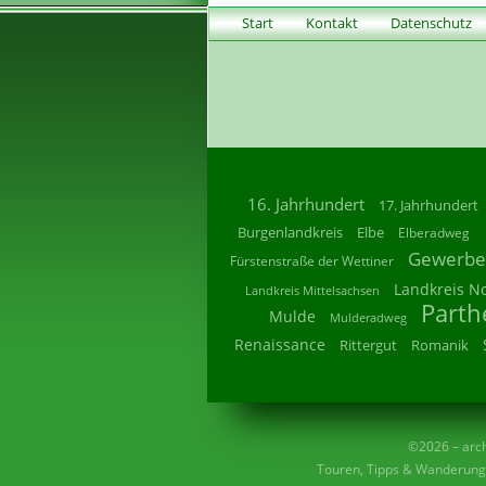
Start
Kontakt
Datenschutz
16. Jahrhundert
17. Jahrhundert
Burgenlandkreis
Elbe
Elberadweg
Gewerbe
Fürstenstraße der Wettiner
Landkreis N
Landkreis Mittelsachsen
Parth
Mulde
Mulderadweg
Renaissance
Rittergut
Romanik
©2026 – archi
Touren, Tipps & Wanderunge