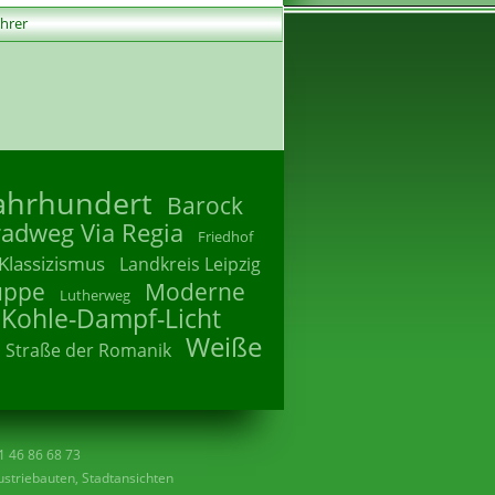
ührer
Jahrhundert
Barock
radweg Via Regia
Friedhof
Klassizismus
Landkreis Leipzig
uppe
Moderne
Lutherweg
 Kohle-Dampf-Licht
Weiße
Straße der Romanik
41 46 86 68 73
striebauten, Stadtansichten