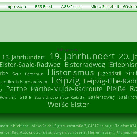
Impressum
RSS-Feed
AGB/Preise
Mirko Seidel – Ihr Gästef
Schlagwörter
19. Jahrhundert
20. 
18. Jahrhundert
Elsterradweg
Erlebnis
Elster-Saale-Radweg
Historismus
Kirc
rbe
Jugendstil
Gotik
Herrenhaus
Leipzig
Leipzig-Elbe-Rad
Landkreis Nordsachsen
R
Parthe
Parthe-Mulde-Radroute
Pleiße
eg
Saale
Saaleradweg
Saalkirc
Romanik
Saale-Unstrut-Elster-Radacht
Weiße Elster
tektur-blicklicht – Mirko Seidel, Sigismundstraße 3, 04317 Leipzig – Telefon: 03
n per Rad, Auto und zu Fuß zu Burgen, Schlössern, Herrenhäusern, Kirchen, Indu