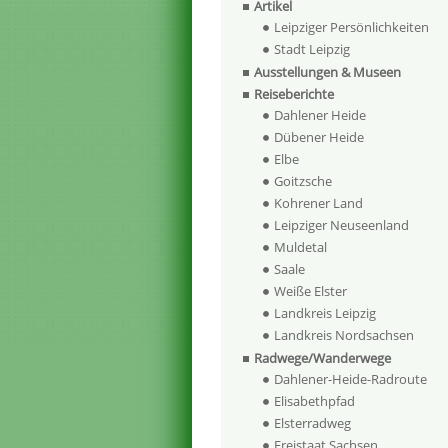
Artikel
Leipziger Persönlichkeiten
Stadt Leipzig
Ausstellungen & Museen
Reiseberichte
Dahlener Heide
Dübener Heide
Elbe
Goitzsche
Kohrener Land
Leipziger Neuseenland
Muldetal
Saale
Weiße Elster
Landkreis Leipzig
Landkreis Nordsachsen
Radwege/Wanderwege
Dahlener-Heide-Radroute
Elisabethpfad
Elsterradweg
Freistaat Sachsen