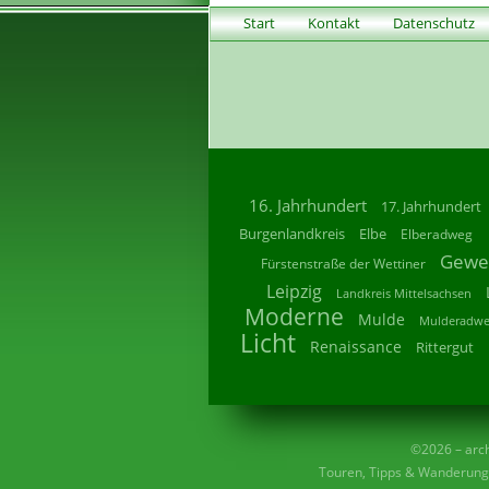
Start
Kontakt
Datenschutz
16. Jahrhundert
17. Jahrhundert
Burgenlandkreis
Elbe
Elberadweg
Gewe
Fürstenstraße der Wettiner
Leipzig
Landkreis Mittelsachsen
Moderne
Mulde
Mulderadw
Licht
Renaissance
Rittergut
©2026 – archi
Touren, Tipps & Wanderunge