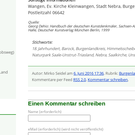
Wangen, Ev. Kirche Kleinwangen, Stadt Nebra, Burge
Postleitzahl 06642
Quelle:
Georg Dehio: Handbuch der deutschen Kunstdenkmäler, Sachsen-Anh
Halle, Deutscher Kunstverlag München Berlin, 1999
Stichworte:
18. Jahrhundert
,
Barock
,
Burgenlandkreis
,
Himmelsscheib
kobsweg)
Naturpark Saale-Unstrut-Triasland
,
Nebra
,
Saalkirche
,
Uns
-Land
Autor: Mirko Seidel am
6. Juni 2016 17:36
, Rubrik:
Burgenla
Kommentare per Feed
RSS 2.0
,
Kommentar schreiben
,
Einen Kommentar schreiben
Name (erforderlich)
eMail (erforderlich) (wird nicht veröffentlicht)