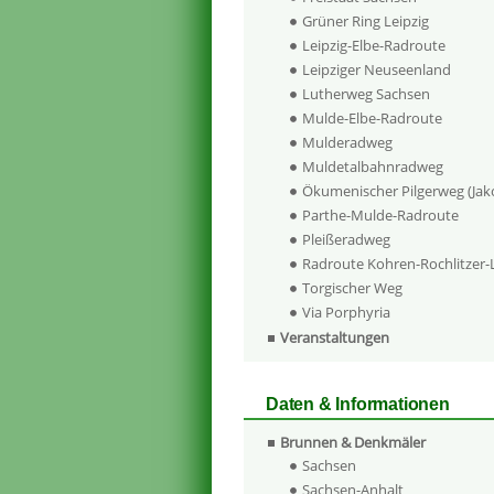
Grüner Ring Leipzig
Leipzig-Elbe-Radroute
Leipziger Neuseenland
Lutherweg Sachsen
Mulde-Elbe-Radroute
Mulderadweg
Muldetalbahnradweg
Ökumenischer Pilgerweg (Ja
Parthe-Mulde-Radroute
Pleißeradweg
Radroute Kohren-Rochlitzer
Torgischer Weg
Via Porphyria
Veranstaltungen
Daten & Informationen
Brunnen & Denkmäler
Sachsen
Sachsen-Anhalt