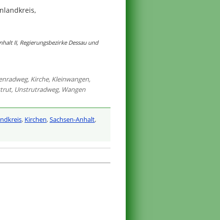
nlandkreis,
alt II, Regierungsbezirke Dessau und
enradweg
,
Kirche
,
Kleinwangen
,
trut
,
Unstrutradweg
,
Wangen
ndkreis
,
Kirchen
,
Sachsen-Anhalt
,