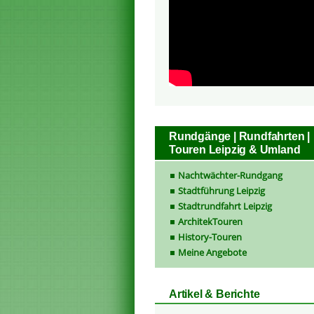
Rundgänge | Rundfahrten |
Touren Leipzig & Umland
Nachtwächter-Rundgang
Stadtführung Leipzig
Stadtrundfahrt Leipzig
ArchitekTouren
History-Touren
Meine Angebote
Artikel & Berichte