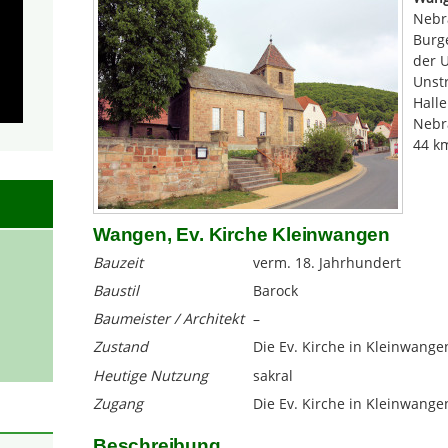
Nebr
Burg
der U
Unstr
Halle
Nebr
44 km
Wangen, Ev. Kirche Kleinwangen
Bauzeit
verm. 18. Jahrhundert
Baustil
Barock
Baumeister / Architekt
–
Zustand
Die Ev. Kirche in Kleinwangen
Heutige Nutzung
sakral
Zugang
Die Ev. Kirche in Kleinwange
Beschreibung