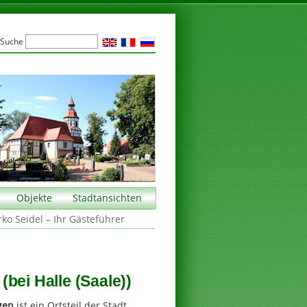
Suche
Objekte
Stadtansichten
rko Seidel – Ihr Gästeführer
bei Halle (Saale))
gen
ist ein Ortsteil der Stadt