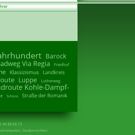
ührer
Jahrhundert
Barock
radweg Via Regia
Friedhof
he
Klassizismus
Landkreis
route
Luppe
Lutherweg
adroute Kohle-Dampf-
Straße der Romanik
he
Schloss
41 46 86 68 73
striebauten, Stadtansichten