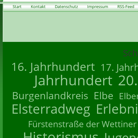
Start
Kontakt
Datenschutz
Impressum
RSS-Feed
Sch
16. Jahrhundert
17. Jahr
Jahrhundert
20
Burgenlandkreis
Elbe
Elbe
Elsterradweg
Erlebn
Fürstenstraße der Wettiner
Historismus
Jugend