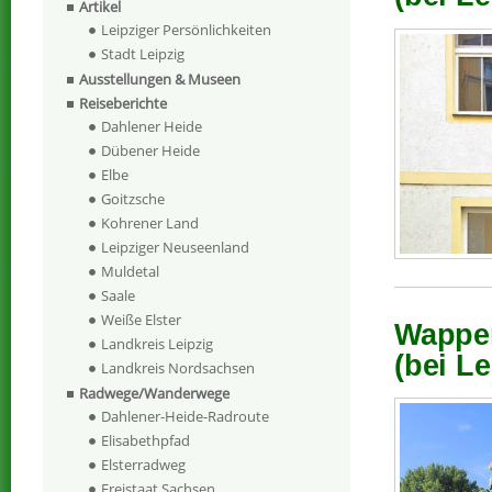
Artikel
Leipziger Persönlichkeiten
Stadt Leipzig
Ausstellungen & Museen
Reiseberichte
Dahlener Heide
Dübener Heide
Elbe
Goitzsche
Kohrener Land
Leipziger Neuseenland
Muldetal
Saale
Weiße Elster
Wappe
Landkreis Leipzig
(bei Le
Landkreis Nordsachsen
Radwege/Wanderwege
Dahlener-Heide-Radroute
Elisabethpfad
Elsterradweg
Freistaat Sachsen