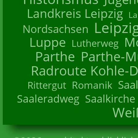
Landkreis Leipzig
La
Leipzi
Nordsachsen
Luppe
M
Lutherweg
Parthe
Parthe-M
Radroute Kohle-D
Saa
Romanik
Rittergut
Saaleradweg
Saalkirche
Wei