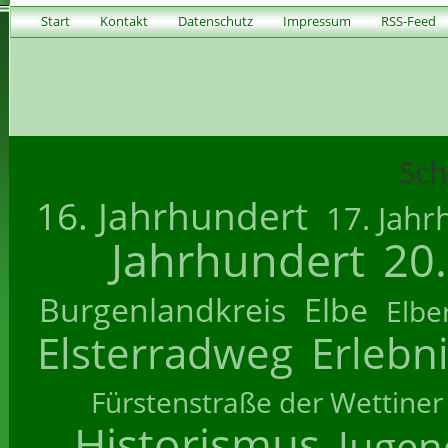
Start
Kontakt
Datenschutz
Impressum
RSS-Feed
Sch
16. Jahrhundert
17. Jahr
Jahrhundert
20
Burgenlandkreis
Elbe
Elbe
Elsterradweg
Erlebn
Fürstenstraße der Wettiner
Historismus
Jugend