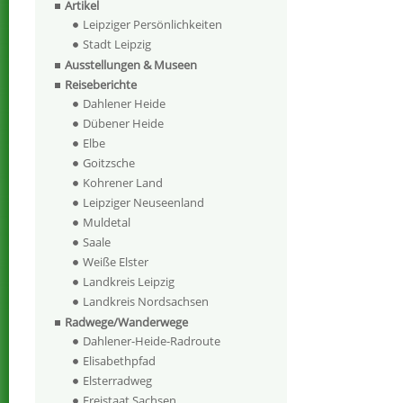
Artikel
Leipziger Persönlichkeiten
Stadt Leipzig
Ausstellungen & Museen
Reiseberichte
Dahlener Heide
Dübener Heide
Elbe
Goitzsche
Kohrener Land
Leipziger Neuseenland
Muldetal
Saale
Weiße Elster
Landkreis Leipzig
Landkreis Nordsachsen
Radwege/Wanderwege
Dahlener-Heide-Radroute
Elisabethpfad
Elsterradweg
Freistaat Sachsen