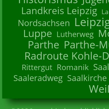
Landkreis Leipzig
La
Leipzi
Nordsachsen
Luppe
M
Lutherweg
Parthe
Parthe-M
Radroute Kohle-D
Saa
Romanik
Rittergut
Saaleradweg
Saalkirche
Wei