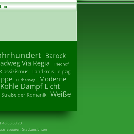
ührer
Jahrhundert
Barock
radweg Via Regia
Friedhof
Klassizismus
Landkreis Leipzig
uppe
Moderne
Lutherweg
 Kohle-Dampf-Licht
Weiße
Straße der Romanik
41 46 86 68 73
striebauten, Stadtansichten