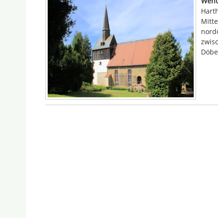
Wend
Hart
Mitte
nordö
zwisc
Döbel