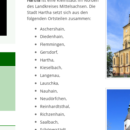
Hartha
ist eine Kleinstadt im Norden
des Landkreises Mittelsachsen. Die
Stadt Hartha setzt sich aus den
folgenden Ortsteilen zusammen:
Aschershain,
Diedenhain,
Flemmingen,
Gersdorf,
Hartha,
Kieselbach,
Langenau,
Lauschka,
Nauhain,
Neudörfchen,
Reinhardtsthal,
Richzenhain,
Saalbach,
Schönerstädt,