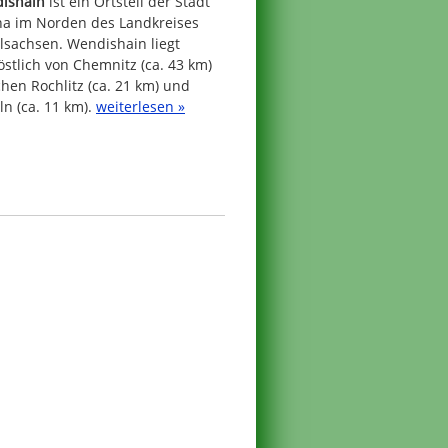
ishain
ist ein Ortsteil der Stadt
ha im Norden des Landkreises
lsachsen. Wendishain liegt
stlich von Chemnitz (ca. 43 km)
hen Rochlitz (ca. 21 km) und
n (ca. 11 km).
weiterlesen »