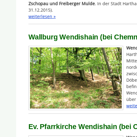
Zschopau und Freiberger Mulde
. In der Stadt Harth
31.12.2015).
weiterlesen »
Wallburg Wendishain (bei Chemn
Wend
Hart
Mitte
nordö
zwisc
Döbel
befin
Wend
über
weite
Ev. Pfarrkirche Wendishain (bei 