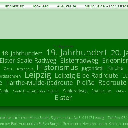
Impressum
RSS-Feed
AGB/Preise
Mirko Seidel – Ihr Gästef
Schlagwörter
19. Jahrhundert
20. 
18. Jahrhundert
Elsterradweg
Erlebnis
Elster-Saale-Radweg
Historismus
Kirche
Jugendstil
Gotik
Herrenhaus
Leipzig
Leipzig-Elbe-Radroute
L
ordsachsen
Radroute
e
Parthe-Mulde-Radroute
Pleiße
Saale
Saaleradweg
Saalkirche
Saale-Unstrut-Elster-Radacht
Schloss
Elster
tektur-blicklicht – Mirko Seidel, Sigismundstraße 3, 04317 Leipzig – Telefon: 03
n per Rad, Auto und zu Fuß zu Burgen, Schlössern, Herrenhäusern, Kirchen, Indu