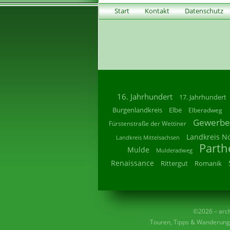
Start
Kontakt
Datenschutz
16. Jahrhundert
17. Jahrhundert
Burgenlandkreis
Elbe
Elberadweg
Gewerbe
Fürstenstraße der Wettiner
Landkreis N
Landkreis Mittelsachsen
Parth
Mulde
Mulderadweg
Renaissance
Rittergut
Romanik
©2026 – archi
Touren, Tipps & Wanderunge