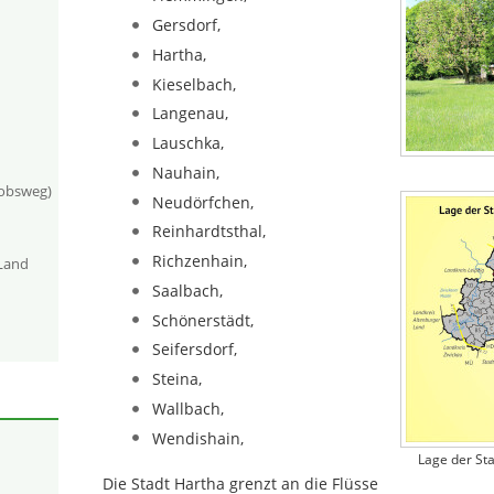
Gersdorf,
Hartha,
Kieselbach,
Langenau,
Lauschka,
Nauhain,
kobsweg)
Neudörfchen,
Reinhardtsthal,
Richzenhain,
-Land
Saalbach,
Schönerstädt,
Seifersdorf,
Steina,
Wallbach,
Wendishain,
Lage der St
Die Stadt Hartha grenzt an die Flüsse