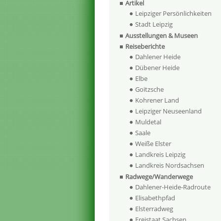
Artikel
Leipziger Persönlichkeiten
Stadt Leipzig
Ausstellungen & Museen
Reiseberichte
Dahlener Heide
Dübener Heide
Elbe
Goitzsche
Kohrener Land
Leipziger Neuseenland
Muldetal
Saale
Weiße Elster
Landkreis Leipzig
Landkreis Nordsachsen
Radwege/Wanderwege
Dahlener-Heide-Radroute
Elisabethpfad
Elsterradweg
Freistaat Sachsen