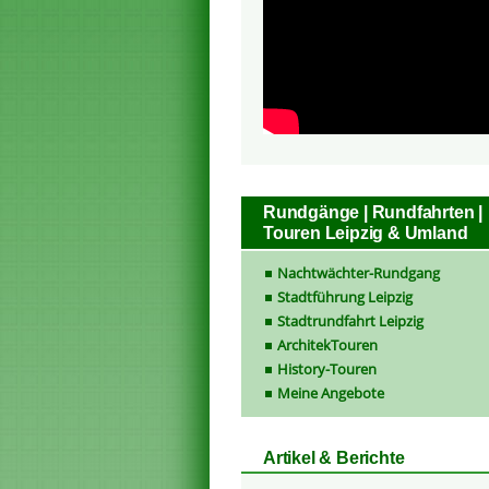
Rundgänge | Rundfahrten |
Touren Leipzig & Umland
Nachtwächter-Rundgang
Stadtführung Leipzig
Stadtrundfahrt Leipzig
ArchitekTouren
History-Touren
Meine Angebote
Artikel & Berichte