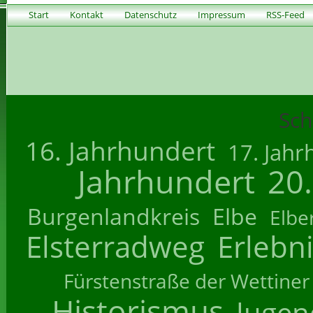
Start
Kontakt
Datenschutz
Impressum
RSS-Feed
Sch
16. Jahrhundert
17. Jahr
Jahrhundert
20
Burgenlandkreis
Elbe
Elbe
Elsterradweg
Erlebn
Fürstenstraße der Wettiner
Historismus
Jugend