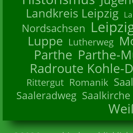
Landkreis Leipzig
La
Leipzi
Nordsachsen
Luppe
M
Lutherweg
Parthe
Parthe-M
Radroute Kohle-D
Saa
Romanik
Rittergut
Saaleradweg
Saalkirche
Wei