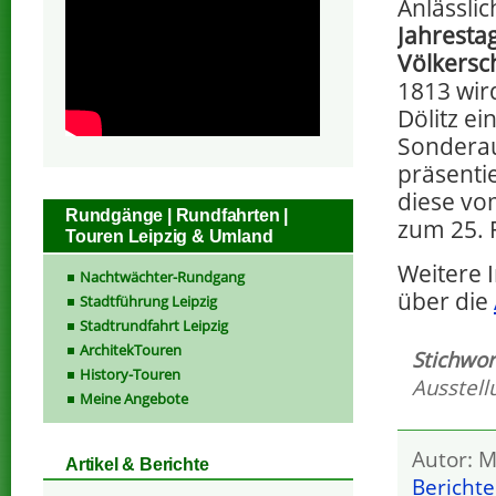
Anlässli
Jahresta
Völkersch
1813 wir
Dölitz ei
Sonderau
präsentie
diese vom
Rundgänge | Rundfahrten |
zum 25. 
Touren Leipzig & Umland
Weitere 
Nachtwächter-Rundgang
über die
Stadtführung Leipzig
Stadtrundfahrt Leipzig
ArchitekTouren
Stichwor
History-Touren
Ausstell
Meine Angebote
Autor: M
Artikel & Berichte
Berichte