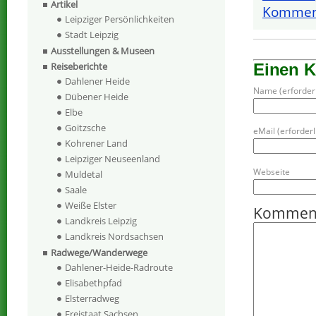
Artikel
Komment
Leipziger Persönlichkeiten
Stadt Leipzig
Ausstellungen & Museen
Reiseberichte
Einen 
Dahlener Heide
Name (erforderl
Dübener Heide
Elbe
Goitzsche
eMail (erforderli
Kohrener Land
Leipziger Neuseenland
Webseite
Muldetal
Saale
Weiße Elster
Kommen
Landkreis Leipzig
Landkreis Nordsachsen
Radwege/Wanderwege
Dahlener-Heide-Radroute
Elisabethpfad
Elsterradweg
Freistaat Sachsen