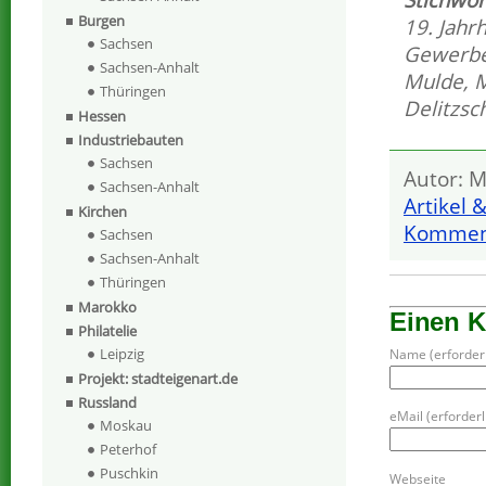
Burgen
19. Jahr
Sachsen
Gewerb
Sachsen-Anhalt
Mulde
,
M
Thüringen
Delitzsc
Hessen
Industriebauten
Sachsen
Autor: M
Sachsen-Anhalt
Artikel 
Kirchen
Komment
Sachsen
Sachsen-Anhalt
Thüringen
Marokko
Einen 
Philatelie
Leipzig
Name (erforderl
Projekt: stadteigenart.de
Russland
eMail (erforderli
Moskau
Peterhof
Puschkin
Webseite