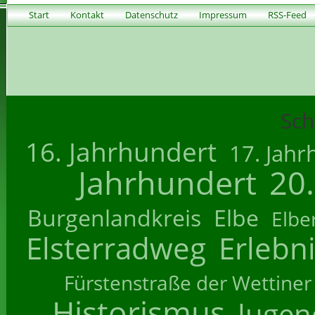
Start
Kontakt
Datenschutz
Impressum
RSS-Feed
Sch
16. Jahrhundert
17. Jahr
Jahrhundert
20
Burgenlandkreis
Elbe
Elbe
Elsterradweg
Erlebn
Fürstenstraße der Wettiner
Historismus
Jugend