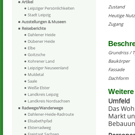
Artikel
Zustand
Leipziger Persönlichkeiten
Stadt Leipzig
Heutige Nut
Ausstellungen & Museen
Zugang
Reiseberichte
Dahlener Heide
Dübener Heide
Beschr
Elbe
Grundriss / 
Goitzsche
Baukörper
Kohrener Land
Leipziger Neuseenland
Fassade
Muldetal
Dachform
Saale
Weiße Elster
Weitere
Landkreis Leipzig
Umfeld
Landkreis Nordsachsen
Das Wohn
Radwege/Wanderwege
Dahlener-Heide-Radroute
Markt un
Elisabethpfad
Bebauun
Elsterradweg
Freistaat Sachsen