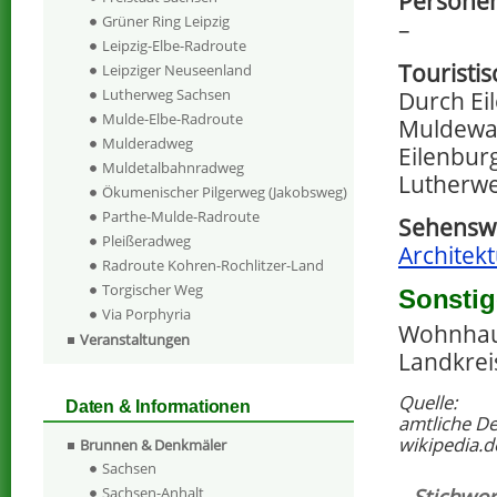
Persone
Grüner Ring Leipzig
–
Leipzig-Elbe-Radroute
Touristi
Leipziger Neuseenland
Lutherweg Sachsen
Durch Ei
Mulde-Elbe-Radroute
Muldewan
Mulderadweg
Eilenbur
Muldetalbahnradweg
Lutherwe
Ökumenischer Pilgerweg (Jakobsweg)
Parthe-Mulde-Radroute
Sehenswe
Pleißeradweg
Architekt
Radroute Kohren-Rochlitzer-Land
Torgischer Weg
Sonstig
Via Porphyria
Wohnhaus
Veranstaltungen
Landkrei
Quelle:
Daten & Informationen
amtliche D
wikipedia.d
Brunnen & Denkmäler
Sachsen
Stichwor
Sachsen-Anhalt