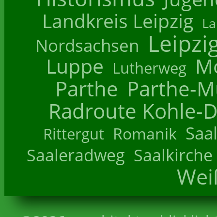
Landkreis Leipzig
La
Leipzi
Nordsachsen
Luppe
M
Lutherweg
Parthe
Parthe-M
Radroute Kohle-D
Saa
Romanik
Rittergut
Saaleradweg
Saalkirche
Wei