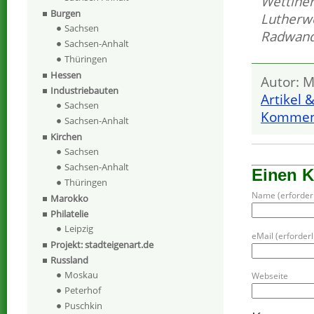
Wettine
Burgen
Lutherw
Sachsen
Radwande
Sachsen-Anhalt
Thüringen
Hessen
Autor: M
Industriebauten
Artikel 
Sachsen
Komment
Sachsen-Anhalt
Kirchen
Sachsen
Sachsen-Anhalt
Einen 
Thüringen
Name (erforderl
Marokko
Philatelie
Leipzig
eMail (erforderli
Projekt: stadteigenart.de
Russland
Moskau
Webseite
Peterhof
Puschkin