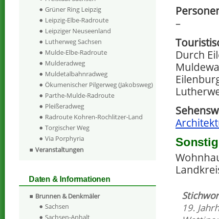
Persone
Grüner Ring Leipzig
Leipzig-Elbe-Radroute
–
Leipziger Neuseenland
Touristi
Lutherweg Sachsen
Durch Ei
Mulde-Elbe-Radroute
Mulderadweg
Muldewan
Muldetalbahnradweg
Eilenbur
Ökumenischer Pilgerweg (Jakobsweg)
Lutherwe
Parthe-Mulde-Radroute
Pleißeradweg
Sehenswe
Radroute Kohren-Rochlitzer-Land
Architekt
Torgischer Weg
Via Porphyria
Sonstig
Veranstaltungen
Wohnhaus
Landkrei
Daten & Informationen
Stichwor
Brunnen & Denkmäler
19. Jahr
Sachsen
Sachsen-Anhalt