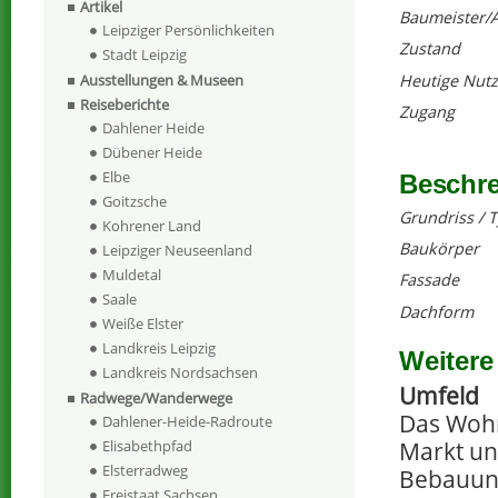
Artikel
Baumeister/A
Leipziger Persönlichkeiten
Zustand
Stadt Leipzig
Heutige Nut
Ausstellungen & Museen
Reiseberichte
Zugang
Dahlener Heide
Dübener Heide
Elbe
Beschr
Goitzsche
Grundriss / 
Kohrener Land
Baukörper
Leipziger Neuseenland
Muldetal
Fassade
Saale
Dachform
Weiße Elster
Landkreis Leipzig
Weitere
Landkreis Nordsachsen
Umfeld
Radwege/Wanderwege
Das Wohn
Dahlener-Heide-Radroute
Markt un
Elisabethpfad
Elsterradweg
Bebauun
Freistaat Sachsen