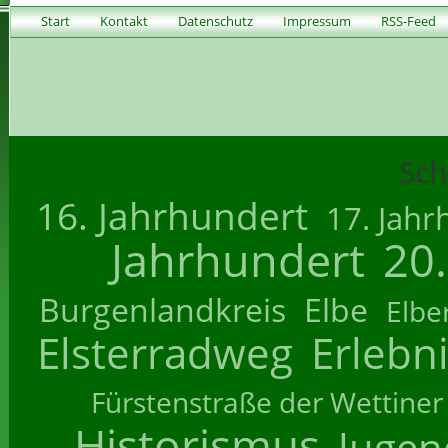
Start
Kontakt
Datenschutz
Impressum
RSS-Feed
Sch
16. Jahrhundert
17. Jahr
Jahrhundert
20
Burgenlandkreis
Elbe
Elbe
Elsterradweg
Erlebn
Fürstenstraße der Wettiner
Historismus
Jugend