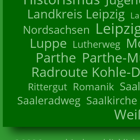
Landkreis Leipzig
La
Leipzi
Nordsachsen
Luppe
M
Lutherweg
Parthe
Parthe-M
Radroute Kohle-D
Saa
Romanik
Rittergut
Saaleradweg
Saalkirche
Wei