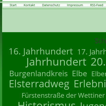
Start
Kontakt
Datenschutz
Impressum
RSS-Feed
Sch
16. Jahrhundert
17. Jahr
Jahrhundert
20
Burgenlandkreis
Elbe
Elbe
Elsterradweg
Erlebn
Fürstenstraße der Wettiner
Historismus
Jugend