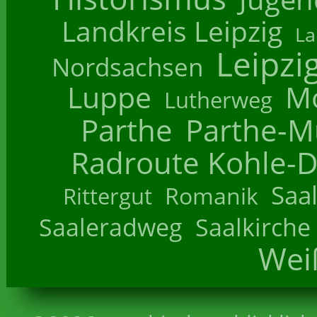
Landkreis Leipzig
La
Leipzi
Nordsachsen
Luppe
M
Lutherweg
Parthe
Parthe-M
Radroute Kohle-D
Saa
Romanik
Rittergut
Saaleradweg
Saalkirche
Wei