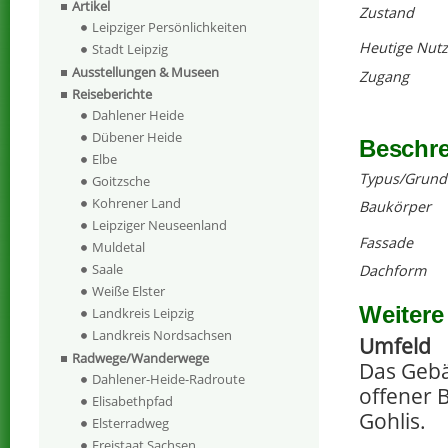
Artikel
Zustand
Leipziger Persönlichkeiten
Heutige Nut
Stadt Leipzig
Ausstellungen & Museen
Zugang
Reiseberichte
Dahlener Heide
Dübener Heide
Beschr
Elbe
Typus/Grund
Goitzsche
Kohrener Land
Baukörper
Leipziger Neuseenland
Fassade
Muldetal
Saale
Dachform
Weiße Elster
Weitere
Landkreis Leipzig
Landkreis Nordsachsen
Umfeld
Radwege/Wanderwege
Das Gebäu
Dahlener-Heide-Radroute
offener 
Elisabethpfad
Gohlis.
Elsterradweg
Freistaat Sachsen