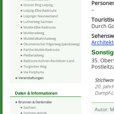
Personen
Grüner Ring Leipzig
–
Leipzig-Elbe-Radroute
Leipziger Neuseenland
Touristi
Lutherweg Sachsen
Durch Go
Mulde-Elbe-Radroute
Mulderadweg
Sehenswe
Muldetalbahnradweg
Architekt
Ökumenischer Pilgerweg (Jakobsweg)
Parthe-Mulde-Radroute
Sonstig
Pleißeradweg
35. Obers
Radroute Kohren-Rochlitzer-Land
Postleit
Torgischer Weg
Via Porphyria
Veranstaltungen
Stichwor
20. Jahr
Dampf-L
Daten & Informationen
Brunnen & Denkmäler
Sachsen
Autor: M
Sachsen-Anhalt