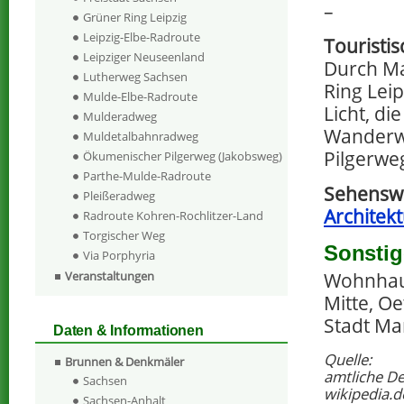
–
Grüner Ring Leipzig
Leipzig-Elbe-Radroute
Touristi
Leipziger Neuseenland
Durch Ma
Lutherweg Sachsen
Ring Lei
Mulde-Elbe-Radroute
Licht, d
Mulderadweg
Wanderw
Muldetalbahnradweg
Pilgerwe
Ökumenischer Pilgerweg (Jakobsweg)
Parthe-Mulde-Radroute
Sehenswe
Pleißeradweg
Architek
Radroute Kohren-Rochlitzer-Land
Torgischer Weg
Sonstig
Via Porphyria
Veranstaltungen
Wohnhaus
Mitte, Oe
Stadt Mar
Daten & Informationen
Quelle:
Brunnen & Denkmäler
amtliche D
Sachsen
wikipedia.d
Sachsen-Anhalt