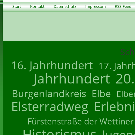
Start
Kontakt
Datenschutz
Impressum
RSS-Feed
Sch
16. Jahrhundert
17. Jahr
Jahrhundert
20
Burgenlandkreis
Elbe
Elbe
Elsterradweg
Erlebn
Fürstenstraße der Wettiner
Historismus
Jugend