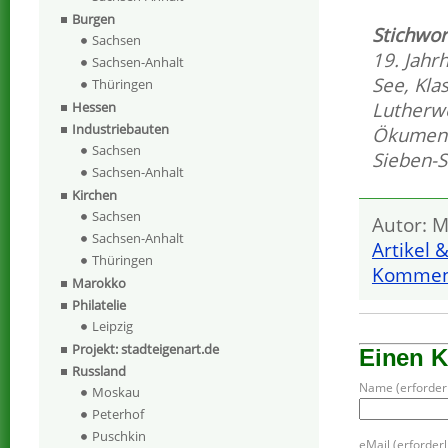
Burgen
Stichwor
Sachsen
19. Jahr
Sachsen-Anhalt
See
,
Kla
Thüringen
Lutherw
Hessen
Industriebauten
Ökumeni
Sachsen
Sieben-
Sachsen-Anhalt
Kirchen
Sachsen
Autor: M
Sachsen-Anhalt
Artikel 
Thüringen
Komment
Marokko
Philatelie
Leipzig
Projekt: stadteigenart.de
Einen 
Russland
Name (erforderl
Moskau
Peterhof
Puschkin
eMail (erforderli