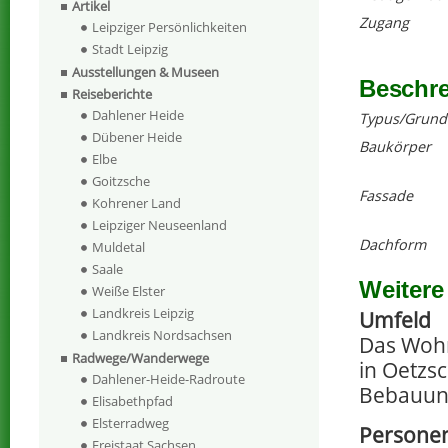
Artikel
Zugang
Leipziger Persönlichkeiten
Stadt Leipzig
Ausstellungen & Museen
Beschr
Reiseberichte
Dahlener Heide
Typus/Grund
Dübener Heide
Baukörper
Elbe
Goitzsche
Fassade
Kohrener Land
Leipziger Neuseenland
Dachform
Muldetal
Saale
Weitere
Weiße Elster
Landkreis Leipzig
Umfeld
Landkreis Nordsachsen
Das Wohn
Radwege/Wanderwege
in Oetzs
Dahlener-Heide-Radroute
Bebauun
Elisabethpfad
Elsterradweg
Personen
Freistaat Sachsen