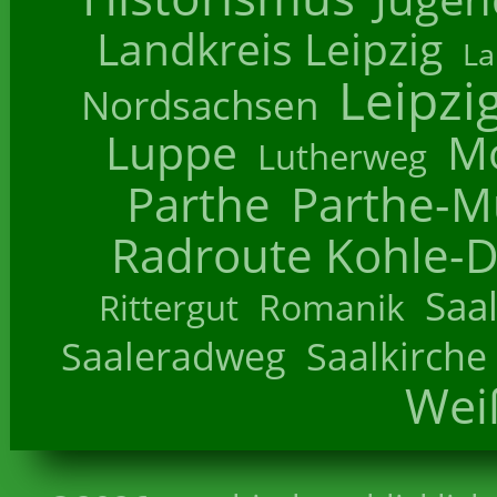
Landkreis Leipzig
La
Leipzi
Nordsachsen
Luppe
M
Lutherweg
Parthe
Parthe-M
Radroute Kohle-D
Saa
Romanik
Rittergut
Saaleradweg
Saalkirche
Wei