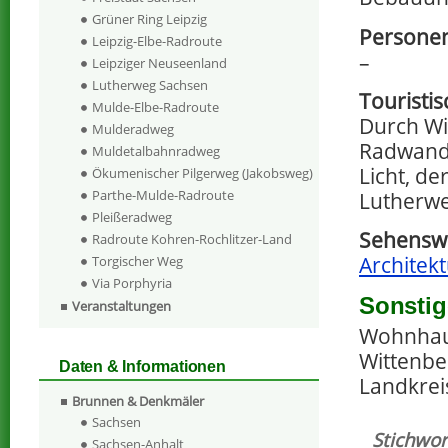
Grüner Ring Leipzig
Personen
Leipzig-Elbe-Radroute
–
Leipziger Neuseenland
Lutherweg Sachsen
Touristi
Mulde-Elbe-Radroute
Durch Wi
Mulderadweg
Radwande
Muldetalbahnradweg
Licht, d
Ökumenischer Pilgerweg (Jakobsweg)
Parthe-Mulde-Radroute
Lutherwe
Pleißeradweg
Sehenswe
Radroute Kohren-Rochlitzer-Land
Architek
Torgischer Weg
Via Porphyria
Sonstig
Veranstaltungen
Wohnhaus
Wittenbe
Daten & Informationen
Landkrei
Brunnen & Denkmäler
Sachsen
Stichwor
Sachsen-Anhalt