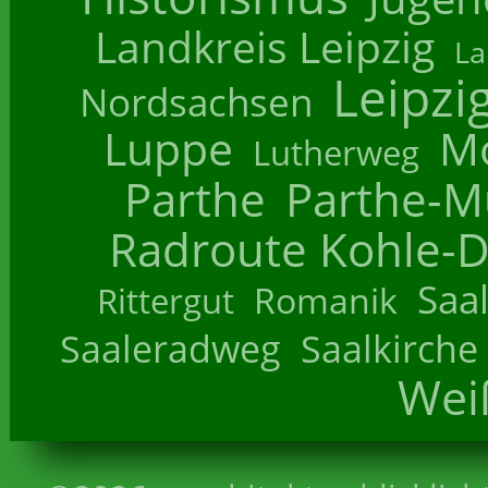
Landkreis Leipzig
La
Leipzi
Nordsachsen
Luppe
M
Lutherweg
Parthe
Parthe-M
Radroute Kohle-D
Saa
Romanik
Rittergut
Saaleradweg
Saalkirche
Wei