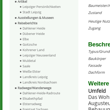
Artikel
Baumeister/A
Leipziger Persönlichkeiten
Stadt Leipzig
Zustand
Ausstellungen & Museen
Heutige Nut
Reiseberichte
Zugang
Dahlener Heide
Dübener Heide
Elbe
Beschr
Goitzsche
Kohrener Land
Typus/Grund
Leipziger Neuseenland
Baukörper
Muldetal
Fassade
Saale
Weiße Elster
Dachform
Landkreis Leipzig
Weitere
Landkreis Nordsachsen
Radwege/Wanderwege
Umfeld
Dahlener-Heide-Radroute
Das Wohn
Elisabethpfad
Augusteu
Elsterradweg
Bebauun
Freistaat Sachsen