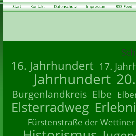
Start
Kontakt
Datenschutz
Impressum
RSS-Feed
Sch
16. Jahrhundert
17. Jahr
Jahrhundert
20
Burgenlandkreis
Elbe
Elbe
Elsterradweg
Erlebn
Fürstenstraße der Wettiner
Historismus
Jugend