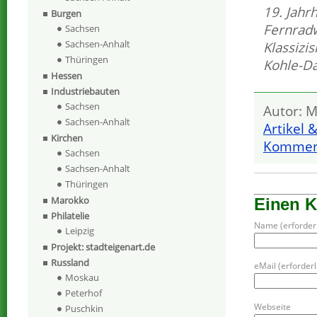
19. Jahr
Burgen
Fernrad
Sachsen
Sachsen-Anhalt
Klassizi
Thüringen
Kohle-Da
Hessen
Industriebauten
Sachsen
Autor: M
Sachsen-Anhalt
Artikel 
Kirchen
Komment
Sachsen
Sachsen-Anhalt
Thüringen
Marokko
Einen 
Philatelie
Name (erforderl
Leipzig
Projekt: stadteigenart.de
Russland
eMail (erforderli
Moskau
Peterhof
Webseite
Puschkin