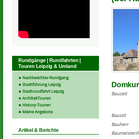
Rundgänge | Rundfahrten |
Touren Leipzig & Umland
Nachtwächter-Rundgang
Domkuri
Stadtführung Leipzig
Stadtrundfahrt Leipzig
Bauzeit
ArchitekTouren
History-Touren
Meine Angebote
Baustil
Bauherr
Artikel & Berichte
Baumeister/A