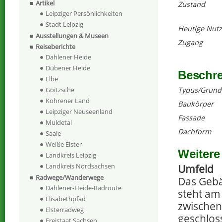
Artikel
Zustand
Leipziger Persönlichkeiten
Stadt Leipzig
Heutige Nut
Ausstellungen & Museen
Zugang
Reiseberichte
Dahlener Heide
Dübener Heide
Beschr
Elbe
Typus/Grund
Goitzsche
Kohrener Land
Baukörper
Leipziger Neuseenland
Fassade
Muldetal
Dachform
Saale
Weiße Elster
Weitere
Landkreis Leipzig
Landkreis Nordsachsen
Umfeld
Radwege/Wanderwege
Das Gebä
Dahlener-Heide-Radroute
steht am
Elisabethpfad
zwischen
Elsterradweg
geschlos
Freistaat Sachsen