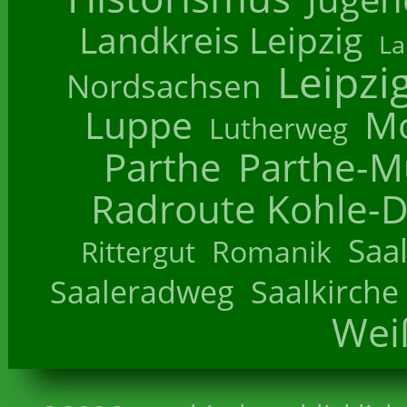
Landkreis Leipzig
La
Leipzi
Nordsachsen
Luppe
M
Lutherweg
Parthe
Parthe-M
Radroute Kohle-D
Saa
Romanik
Rittergut
Saaleradweg
Saalkirche
Wei