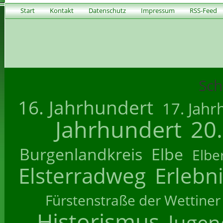
Start
Kontakt
Datenschutz
Impressum
RSS-Feed
Sch
16. Jahrhundert
17. Jahr
Jahrhundert
20
Burgenlandkreis
Elbe
Elbe
Elsterradweg
Erlebn
Fürstenstraße der Wettiner
Historismus
Jugend