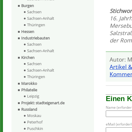
Burgen
Stichwor
Sachsen
16. Jahr
Sachsen-Anhalt
Mersebu
Thüringen
Hessen
Salzstra
Industriebauten
der Rom
Sachsen
Sachsen-Anhalt
Kirchen
Autor: M
Sachsen
Artikel 
Sachsen-Anhalt
Komment
Thüringen
Marokko
Philatelie
Leipzig
Einen 
Projekt: stadteigenart.de
Name (erforderl
Russland
Moskau
Peterhof
eMail (erforderli
Puschkin