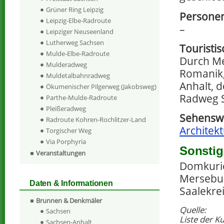
Grüner Ring Leipzig
Personen
Leipzig-Elbe-Radroute
–
Leipziger Neuseenland
Lutherweg Sachsen
Touristi
Mulde-Elbe-Radroute
Durch Me
Mulderadweg
Romanik,
Muldetalbahnradweg
Anhalt, 
Ökumenischer Pilgerweg (Jakobsweg)
Radweg S
Parthe-Mulde-Radroute
Pleißeradweg
Sehenswe
Radroute Kohren-Rochlitzer-Land
Architek
Torgischer Weg
Via Porphyria
Sonstig
Veranstaltungen
Domkurie
Mersebu
Daten & Informationen
Saalekre
Brunnen & Denkmäler
Quelle:
Sachsen
Liste der K
Sachsen-Anhalt