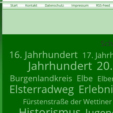
Start
Kontakt
Datenschutz
Impressum
RSS-Feed
Sch
16. Jahrhundert
17. Jahr
Jahrhundert
20
Burgenlandkreis
Elbe
Elbe
Elsterradweg
Erlebn
Fürstenstraße der Wettiner
Historismus
Jugend