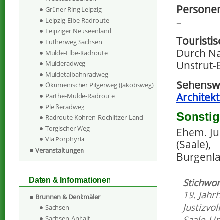
Personen
Grüner Ring Leipzig
–
Leipzig-Elbe-Radroute
Leipziger Neuseenland
Touristi
Lutherweg Sachsen
Durch Na
Mulde-Elbe-Radroute
Unstrut-
Mulderadweg
Muldetalbahnradweg
Sehensw
Ökumenischer Pilgerweg (Jakobsweg)
Architek
Parthe-Mulde-Radroute
Pleißeradweg
Sonstig
Radroute Kohren-Rochlitzer-Land
Torgischer Weg
Ehem. Ju
Via Porphyria
(Saale),
Veranstaltungen
Burgenla
Daten & Informationen
Stichwor
19. Jahr
Brunnen & Denkmäler
Justizvol
Sachsen
Saale-Un
Sachsen-Anhalt