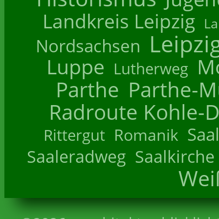
Landkreis Leipzig
La
Leipzi
Nordsachsen
Luppe
M
Lutherweg
Parthe
Parthe-M
Radroute Kohle-D
Saa
Romanik
Rittergut
Saaleradweg
Saalkirche
Wei