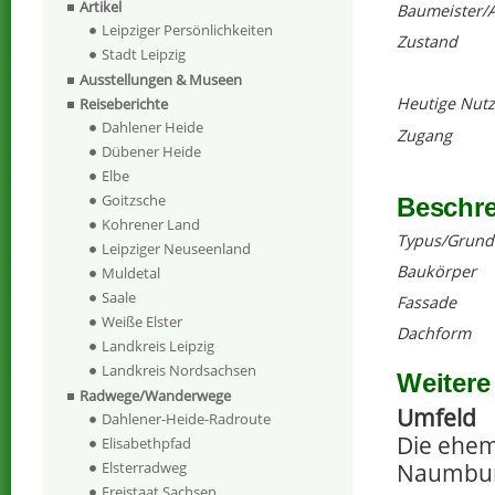
Artikel
Baumeister/A
Leipziger Persönlichkeiten
Zustand
Stadt Leipzig
Ausstellungen & Museen
Heutige Nut
Reiseberichte
Dahlener Heide
Zugang
Dübener Heide
Elbe
Goitzsche
Beschr
Kohrener Land
Typus/Grund
Leipziger Neuseenland
Baukörper
Muldetal
Saale
Fassade
Weiße Elster
Dachform
Landkreis Leipzig
Landkreis Nordsachsen
Weitere
Radwege/Wanderwege
Umfeld
Dahlener-Heide-Radroute
Die ehem.
Elisabethpfad
Naumburg
Elsterradweg
Freistaat Sachsen