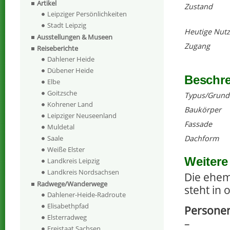
Artikel
Zustand
Leipziger Persönlichkeiten
Stadt Leipzig
Heutige Nut
Ausstellungen & Museen
Zugang
Reiseberichte
Dahlener Heide
Dübener Heide
Beschr
Elbe
Goitzsche
Typus/Grund
Kohrener Land
Baukörper
Leipziger Neuseenland
Fassade
Muldetal
Dachform
Saale
Weiße Elster
Weitere
Landkreis Leipzig
Landkreis Nordsachsen
Die ehem
Radwege/Wanderwege
steht in
Dahlener-Heide-Radroute
Elisabethpfad
Personen
Elsterradweg
–
Freistaat Sachsen