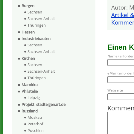
Burgen
Autor: M
Sachsen
Artikel 
Sachsen-Anhalt
Komment
Thüringen
Hessen
Industriebauten
Sachsen
Einen 
Sachsen-Anhalt
Name (erforderl
Kirchen
Sachsen
Sachsen-Anhalt
eMail (erforderli
Thüringen
Marokko
Webseite
Philatelie
Leipzig
Projekt: stadteigenart.de
Kommen
Russland
Moskau
Peterhof
Puschkin