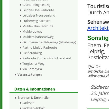
Grüner Ring Leipzig
Touristi
Leipzig-Elbe-Radroute
Durch An
Leipziger Neuseenland
Lutherweg Sachsen
Sehenswe
Mulde-Elbe-Radroute
Architekt
Mulderadweg
Sonstig
Muldetalbahnradweg
Ökumenischer Pilgerweg (Jakobsweg)
Ehem. Fe
Parthe-Mulde-Radroute
Leipzig,
Pleißeradweg
Postleit
Radroute Kohren-Rochlitzer-Land
Torgischer Weg
Quelle:
Via Porphyria
amtliche D
Veranstaltungen
wikipedia.d
Stichwor
Daten & Informationen
20. Jahr
Brunnen & Denkmäler
Leipzig
,
Sachsen
Sachsen-Anhalt