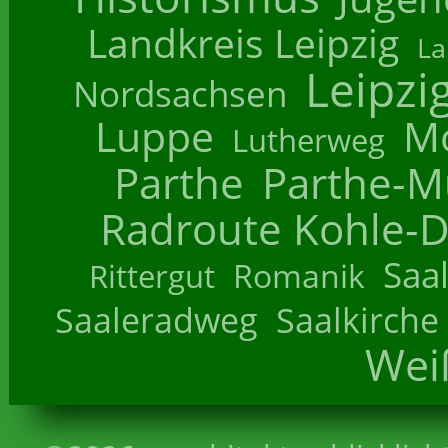
Landkreis Leipzig
La
Leipzi
Nordsachsen
Luppe
M
Lutherweg
Parthe
Parthe-M
Radroute Kohle-D
Saa
Romanik
Rittergut
Saaleradweg
Saalkirche
Wei