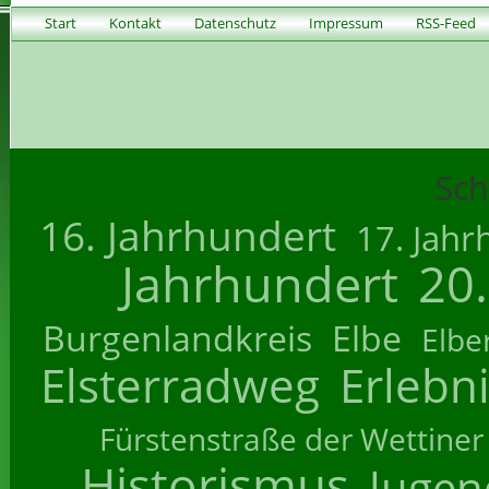
Start
Kontakt
Datenschutz
Impressum
RSS-Feed
Sch
16. Jahrhundert
17. Jahr
Jahrhundert
20
Burgenlandkreis
Elbe
Elbe
Elsterradweg
Erlebn
Fürstenstraße der Wettiner
Historismus
Jugend