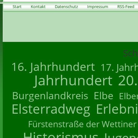
Start
Kontakt
Datenschutz
Impressum
RSS-Feed
Sch
16. Jahrhundert
17. Jahr
Jahrhundert
20
Burgenlandkreis
Elbe
Elbe
Elsterradweg
Erlebn
Fürstenstraße der Wettiner
Historismus
Jugend