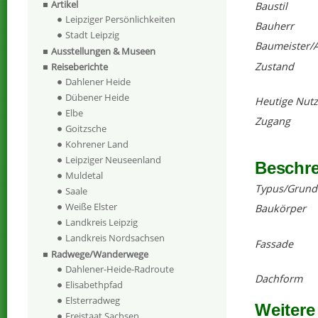
Artikel
Baustil
Leipziger Persönlichkeiten
Bauherr
Stadt Leipzig
Baumeister/A
Ausstellungen & Museen
Zustand
Reiseberichte
Dahlener Heide
Dübener Heide
Heutige Nut
Elbe
Zugang
Goitzsche
Kohrener Land
Leipziger Neuseenland
Beschr
Muldetal
Typus/Grund
Saale
Weiße Elster
Baukörper
Landkreis Leipzig
Landkreis Nordsachsen
Fassade
Radwege/Wanderwege
Dahlener-Heide-Radroute
Dachform
Elisabethpfad
Elsterradweg
Weitere
Freistaat Sachsen