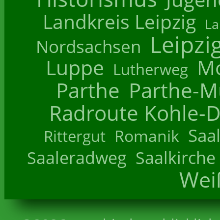
Landkreis Leipzig
La
Leipzi
Nordsachsen
Luppe
M
Lutherweg
Parthe
Parthe-M
Radroute Kohle-D
Saa
Romanik
Rittergut
Saaleradweg
Saalkirche
Wei