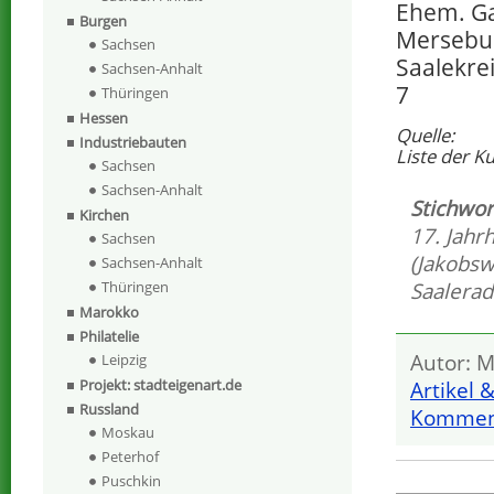
Ehem. G
Burgen
Mersebu
Sachsen
Saalekre
Sachsen-Anhalt
7
Thüringen
Hessen
Quelle:
Industriebauten
Liste der K
Sachsen
Sachsen-Anhalt
Stichwor
Kirchen
17. Jahr
Sachsen
(Jakobsw
Sachsen-Anhalt
Saalera
Thüringen
Marokko
Philatelie
Autor: M
Leipzig
Projekt: stadteigenart.de
Artikel 
Russland
Komment
Moskau
Peterhof
Puschkin