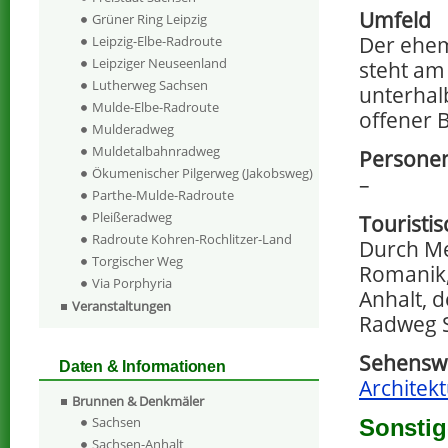
Umfeld
Grüner Ring Leipzig
Der ehe
Leipzig-Elbe-Radroute
Leipziger Neuseenland
steht am
Lutherweg Sachsen
unterhal
Mulde-Elbe-Radroute
offener 
Mulderadweg
Muldetalbahnradweg
Personen
Ökumenischer Pilgerweg (Jakobsweg)
–
Parthe-Mulde-Radroute
Pleißeradweg
Touristi
Radroute Kohren-Rochlitzer-Land
Durch Me
Torgischer Weg
Romanik,
Via Porphyria
Anhalt, 
Veranstaltungen
Radweg S
Sehenswe
Daten & Informationen
Architek
Brunnen & Denkmäler
Sachsen
Sonstig
Sachsen-Anhalt