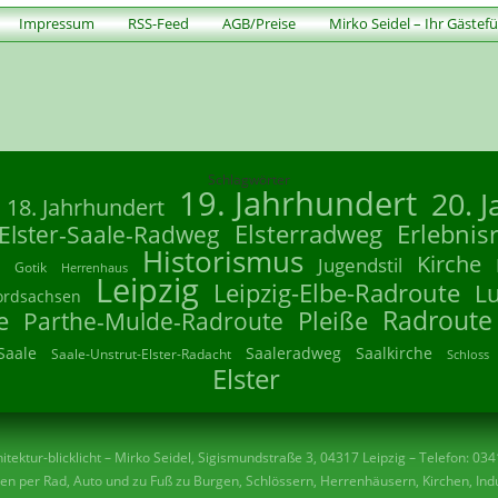
Impressum
RSS-Feed
AGB/Preise
Mirko Seidel – Ihr Gästef
Schlagwörter
19. Jahrhundert
20. 
18. Jahrhundert
Elsterradweg
Erlebnis
Elster-Saale-Radweg
Historismus
Kirche
Jugendstil
Gotik
Herrenhaus
Leipzig
Leipzig-Elbe-Radroute
L
ordsachsen
Radroute
e
Parthe-Mulde-Radroute
Pleiße
Saale
Saaleradweg
Saalkirche
Saale-Unstrut-Elster-Radacht
Schloss
Elster
tektur-blicklicht – Mirko Seidel, Sigismundstraße 3, 04317 Leipzig – Telefon: 03
n per Rad, Auto und zu Fuß zu Burgen, Schlössern, Herrenhäusern, Kirchen, Indu