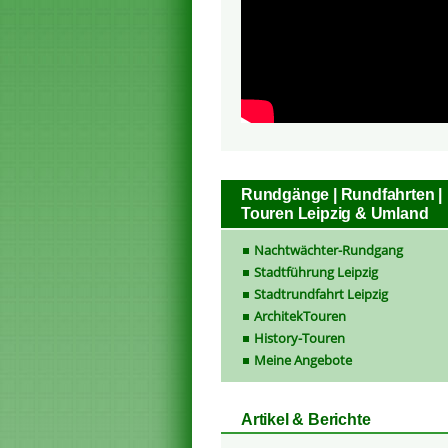
Rundgänge | Rundfahrten |
Touren Leipzig & Umland
Nachtwächter-Rundgang
Stadtführung Leipzig
Stadtrundfahrt Leipzig
ArchitekTouren
History-Touren
Meine Angebote
Artikel & Berichte