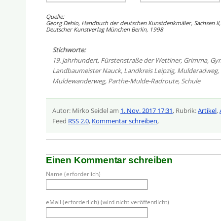
Quelle:
Georg Dehio, Handbuch der deutschen Kunstdenkmäler, Sachsen II,
Deutscher Kunstverlag München Berlin, 1998
Stichworte:
19. Jahrhundert
,
Fürstenstraße der Wettiner
,
Grimma
,
Gy
Landbaumeister Nauck
,
Landkreis Leipzig
,
Mulderadweg
,
Muldewanderweg
,
Parthe-Mulde-Radroute
,
Schule
Autor: Mirko Seidel am
1. Nov. 2017 17:31
, Rubrik:
Artikel
,
Feed
RSS 2.0
,
Kommentar schreiben
,
Einen Kommentar schreiben
Name (erforderlich)
eMail (erforderlich) (wird nicht veröffentlicht)