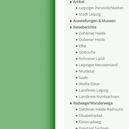
Artikel
Leipziger Persönlichkeiten
Stadt Leipzig
Ausstellungen & Museen
Reiseberichte
Dahlener Heide
Dübener Heide
Elbe
Goitzsche
Kohrener Land
Leipziger Neuseenland
Muldetal
Saale
Weiße Elster
Landkreis Leipzig
Landkreis Nordsachsen
Radwege/Wanderwege
Dahlener-Heide-Radroute
Elisabethpfad
Elsterradweg
Freistaat Sachsen