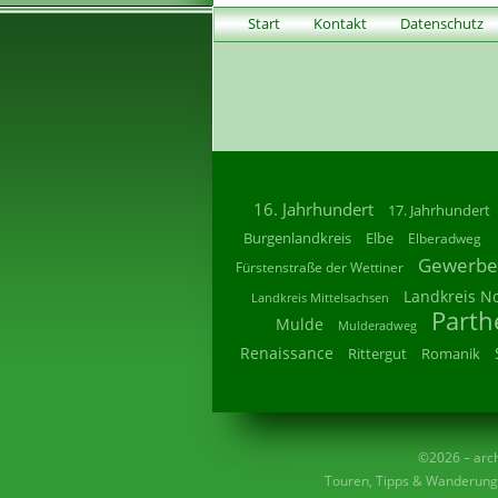
Start
Kontakt
Datenschutz
16. Jahrhundert
17. Jahrhundert
Burgenlandkreis
Elbe
Elberadweg
Gewerbe
Fürstenstraße der Wettiner
Landkreis N
Landkreis Mittelsachsen
Parth
Mulde
Mulderadweg
Renaissance
Rittergut
Romanik
©2026 – archi
Touren, Tipps & Wanderunge