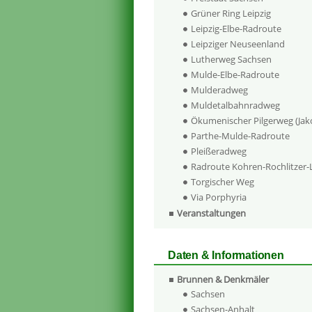
Grüner Ring Leipzig
Leipzig-Elbe-Radroute
Leipziger Neuseenland
Lutherweg Sachsen
Mulde-Elbe-Radroute
Mulderadweg
Muldetalbahnradweg
Ökumenischer Pilgerweg (Ja
Parthe-Mulde-Radroute
Pleißeradweg
Radroute Kohren-Rochlitzer
Torgischer Weg
Via Porphyria
Veranstaltungen
Daten & Informationen
Brunnen & Denkmäler
Sachsen
Sachsen-Anhalt