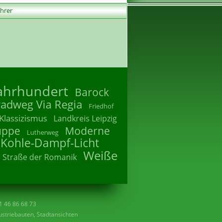
ührer
Jahrhundert
Barock
radweg Via Regia
Friedhof
Klassizismus
Landkreis Leipzig
uppe
Moderne
Lutherweg
 Kohle-Dampf-Licht
Weiße
Straße der Romanik
41 46 86 68 73
striebauten, Stadtansichten