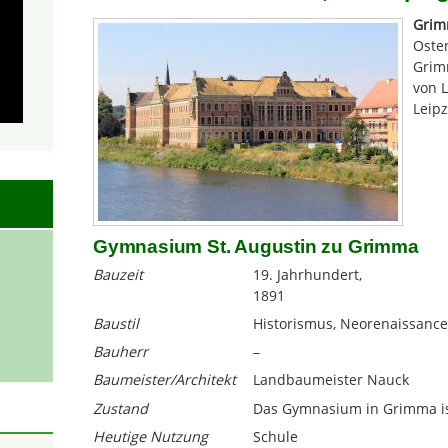
Gri
Osten
Grimm
von L
Leipz
Gymnasium St. Augustin zu Grimma
Bauzeit
19. Jahrhundert,
1891
Baustil
Historismus, Neorenaissance
Bauherr
–
Baumeister/Architekt
Landbaumeister Nauck
Zustand
Das Gymnasium in Grimma ist
Heutige Nutzung
Schule