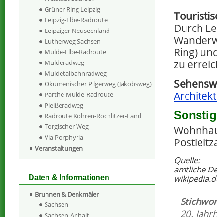
Grüner Ring Leipzig
Touristi
Leipzig-Elbe-Radroute
Durch Le
Leipziger Neuseenland
Wanderwe
Lutherweg Sachsen
Ring) un
Mulde-Elbe-Radroute
zu errei
Mulderadweg
Muldetalbahnradweg
Sehenswe
Ökumenischer Pilgerweg (Jakobsweg)
Architekt
Parthe-Mulde-Radroute
Pleißeradweg
Sonstig
Radroute Kohren-Rochlitzer-Land
Torgischer Weg
Wohnhaus
Via Porphyria
Postleitz
Veranstaltungen
Quelle:
amtliche D
wikipedia.d
Daten & Informationen
Brunnen & Denkmäler
Stichwor
Sachsen
20. Jahr
Sachsen-Anhalt