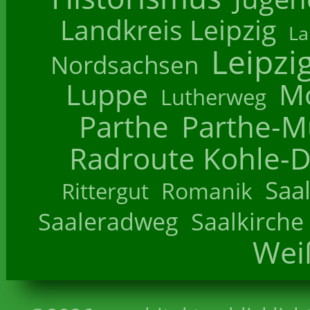
Landkreis Leipzig
La
Leipzi
Nordsachsen
Luppe
M
Lutherweg
Parthe
Parthe-M
Radroute Kohle-D
Saa
Romanik
Rittergut
Saaleradweg
Saalkirche
Wei