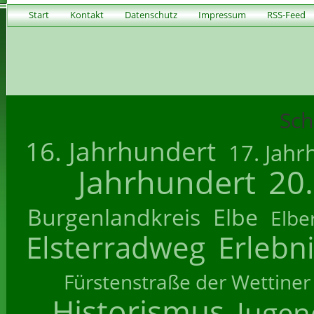
Start
Kontakt
Datenschutz
Impressum
RSS-Feed
Sch
16. Jahrhundert
17. Jahr
Jahrhundert
20
Burgenlandkreis
Elbe
Elbe
Elsterradweg
Erlebn
Fürstenstraße der Wettiner
Historismus
Jugend