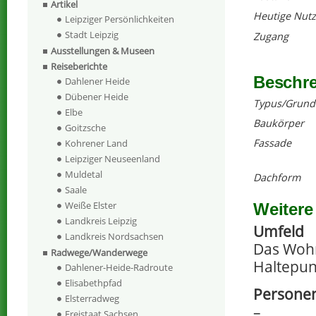
Artikel
Heutige Nut
Leipziger Persönlichkeiten
Stadt Leipzig
Zugang
Ausstellungen & Museen
Reiseberichte
Beschr
Dahlener Heide
Dübener Heide
Typus/Grund
Elbe
Baukörper
Goitzsche
Fassade
Kohrener Land
Leipziger Neuseenland
Muldetal
Dachform
Saale
Weiße Elster
Weitere
Landkreis Leipzig
Umfeld
Landkreis Nordsachsen
Das Wohn
Radwege/Wanderwege
Haltepun
Dahlener-Heide-Radroute
Elisabethpfad
Personen
Elsterradweg
–
Freistaat Sachsen