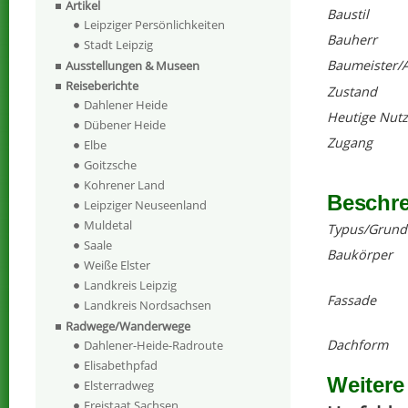
Artikel
Baustil
Leipziger Persönlichkeiten
Bauherr
Stadt Leipzig
Baumeister/A
Ausstellungen & Museen
Reiseberichte
Zustand
Dahlener Heide
Heutige Nut
Dübener Heide
Zugang
Elbe
Goitzsche
Kohrener Land
Beschr
Leipziger Neuseenland
Muldetal
Typus/Grund
Saale
Baukörper
Weiße Elster
Landkreis Leipzig
Fassade
Landkreis Nordsachsen
Radwege/Wanderwege
Dachform
Dahlener-Heide-Radroute
Elisabethpfad
Weitere
Elsterradweg
Freistaat Sachsen