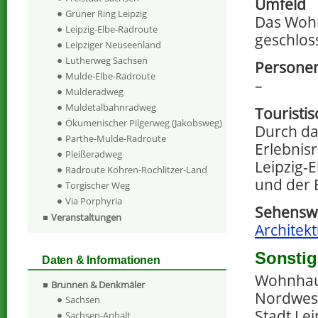
Umfeld
Grüner Ring Leipzig
Das Wohn
Leipzig-Elbe-Radroute
geschlos
Leipziger Neuseenland
Lutherweg Sachsen
Personen
Mulde-Elbe-Radroute
–
Mulderadweg
Muldetalbahnradweg
Touristi
Ökumenischer Pilgerweg (Jakobsweg)
Durch da
Parthe-Mulde-Radroute
Erlebnis
Pleißeradweg
Leipzig-
Radroute Kohren-Rochlitzer-Land
und der 
Torgischer Weg
Via Porphyria
Sehenswe
Veranstaltungen
Architekt
Sonstig
Daten & Informationen
Wohnhaus
Brunnen & Denkmäler
Nordwest
Sachsen
Stadt Lei
Sachsen-Anhalt