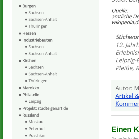
Burgen
Quelle:
Sachsen
amtliche D
Sachsen-Anhalt
wikipedia.d
Thüringen
Hessen
Stichwor
Industriebauten
19. Jahr
Sachsen
Erlebnis
Sachsen-Anhalt
Leipzig-
Kirchen
Pleiße
,
R
Sachsen
Sachsen-Anhalt
Thüringen
Autor: M
Marokko
Artikel 
Philatelie
Leipzig
Komment
Projekt: stadteigenart.de
Russland
Moskau
Einen 
Peterhof
Puschkin
Name (erforderl