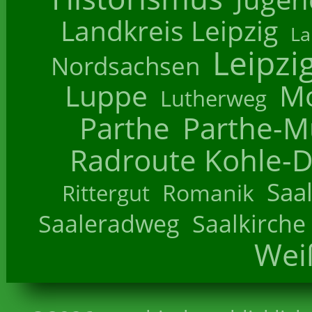
Landkreis Leipzig
La
Leipzi
Nordsachsen
Luppe
M
Lutherweg
Parthe
Parthe-M
Radroute Kohle-D
Saa
Romanik
Rittergut
Saaleradweg
Saalkirche
Wei