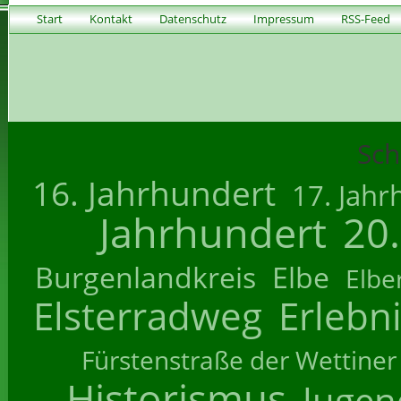
Start
Kontakt
Datenschutz
Impressum
RSS-Feed
Sch
16. Jahrhundert
17. Jahr
Jahrhundert
20
Burgenlandkreis
Elbe
Elbe
Elsterradweg
Erlebn
Fürstenstraße der Wettiner
Historismus
Jugend