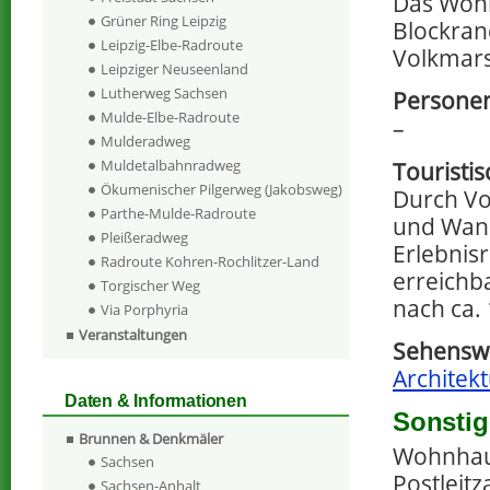
Das Wohn
Grüner Ring Leipzig
Blockran
Leipzig-Elbe-Radroute
Volkmars
Leipziger Neuseenland
Lutherweg Sachsen
Personen
Mulde-Elbe-Radroute
–
Mulderadweg
Muldetalbahnradweg
Touristi
Ökumenischer Pilgerweg (Jakobsweg)
Durch Vo
Parthe-Mulde-Radroute
und Wand
Pleißeradweg
Erlebnisr
Radroute Kohren-Rochlitzer-Land
erreichb
Torgischer Weg
nach ca. 
Via Porphyria
Veranstaltungen
Sehenswe
Architekt
Daten & Informationen
Sonstig
Brunnen & Denkmäler
Wohnhaus
Sachsen
Postleitz
Sachsen-Anhalt