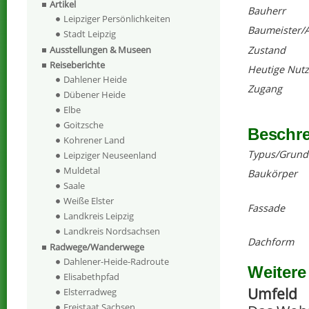
Artikel
Bauherr
Leipziger Persönlichkeiten
Baumeister/A
Stadt Leipzig
Zustand
Ausstellungen & Museen
Reiseberichte
Heutige Nut
Dahlener Heide
Zugang
Dübener Heide
Elbe
Goitzsche
Beschr
Kohrener Land
Typus/Grund
Leipziger Neuseenland
Muldetal
Baukörper
Saale
Weiße Elster
Fassade
Landkreis Leipzig
Landkreis Nordsachsen
Dachform
Radwege/Wanderwege
Dahlener-Heide-Radroute
Weitere
Elisabethpfad
Umfeld
Elsterradweg
Freistaat Sachsen