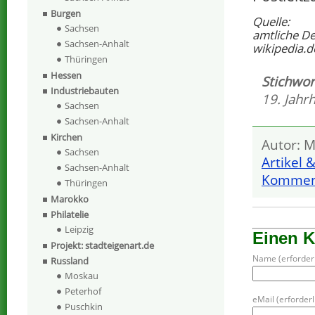
Burgen
Quelle:
Sachsen
amtliche D
Sachsen-Anhalt
wikipedia.d
Thüringen
Hessen
Stichwor
Industriebauten
19. Jahr
Sachsen
Sachsen-Anhalt
Kirchen
Autor: M
Sachsen
Artikel 
Sachsen-Anhalt
Komment
Thüringen
Marokko
Philatelie
Leipzig
Einen 
Projekt: stadteigenart.de
Name (erforderl
Russland
Moskau
Peterhof
eMail (erforderli
Puschkin