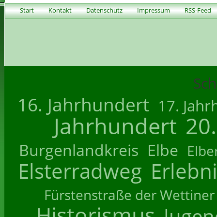
Start
Kontakt
Datenschutz
Impressum
RSS-Feed
Sch
16. Jahrhundert
17. Jahr
Jahrhundert
20
Burgenlandkreis
Elbe
Elbe
Elsterradweg
Erlebn
Fürstenstraße der Wettiner
Historismus
Jugend