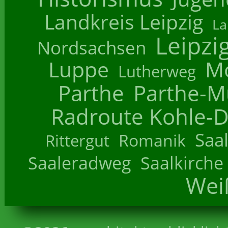
Landkreis Leipzig
La
Leipzi
Nordsachsen
Luppe
M
Lutherweg
Parthe
Parthe-M
Radroute Kohle-D
Saa
Romanik
Rittergut
Saaleradweg
Saalkirche
Wei