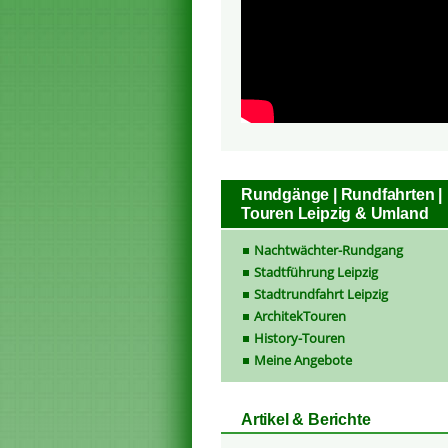
Rundgänge | Rundfahrten |
Touren Leipzig & Umland
Nachtwächter-Rundgang
Stadtführung Leipzig
Stadtrundfahrt Leipzig
ArchitekTouren
History-Touren
Meine Angebote
Artikel & Berichte