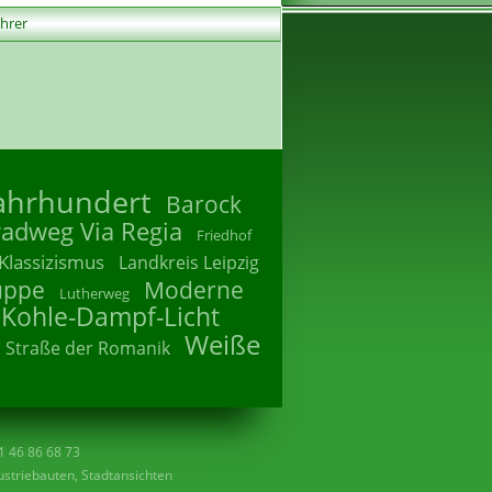
ührer
Jahrhundert
Barock
radweg Via Regia
Friedhof
Klassizismus
Landkreis Leipzig
uppe
Moderne
Lutherweg
 Kohle-Dampf-Licht
Weiße
Straße der Romanik
41 46 86 68 73
striebauten, Stadtansichten