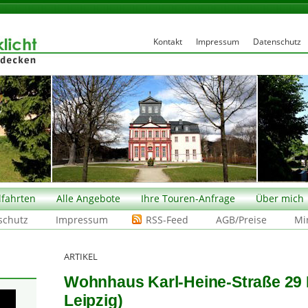
Kontakt
Impressum
Datenschutz
fahrten
Alle Angebote
Ihre Touren-Anfrage
Über mich
schutz
Impressum
RSS-Feed
AGB/Preise
Mi
ARTIKEL
Wohnhaus Karl-Heine-Straße 29 P
Leipzig)