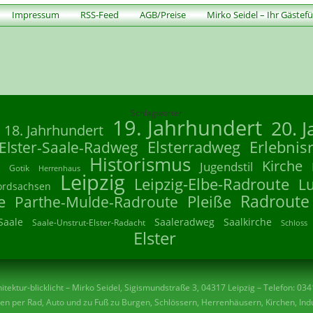
Impressum
RSS-Feed
AGB/Preise
Mirko Seidel – Ihr Gästef
Schlagwörter
19. Jahrhundert
20. 
18. Jahrhundert
Elsterradweg
Erlebnis
Elster-Saale-Radweg
Historismus
Kirche
Jugendstil
Gotik
Herrenhaus
Leipzig
Leipzig-Elbe-Radroute
L
ordsachsen
Radroute
e
Parthe-Mulde-Radroute
Pleiße
Saale
Saaleradweg
Saalkirche
Saale-Unstrut-Elster-Radacht
Schloss
Elster
tektur-blicklicht – Mirko Seidel, Sigismundstraße 3, 04317 Leipzig – Telefon: 03
n per Rad, Auto und zu Fuß zu Burgen, Schlössern, Herrenhäusern, Kirchen, Indu