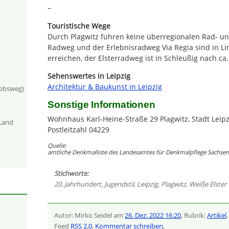
–
Touristische Wege
Durch Plagwitz führen keine überregionalen Rad- u
Radweg und der Erlebnisradweg Via Regia sind in Li
erreichen, der Elsterradweg ist in Schleußig nach ca
Sehenswertes in Leipzig
Architektur & Baukunst in Leipzig
kobsweg)
Sonstige Informationen
Wohnhaus Karl-Heine-Straße 29 Plagwitz, Stadt Leipz
-Land
Postleitzahl 04229
Quelle:
amtliche Denkmalliste des Landesamtes für Denkmalpflege Sachsen 
Stichworte:
20. Jahrhundert
,
Jugendstil
,
Leipzig
,
Plagwitz
,
Weiße Elster
Autor: Mirko Seidel am
26. Dez. 2022 16:20
, Rubrik:
Artikel
Feed
RSS 2.0
,
Kommentar schreiben
,