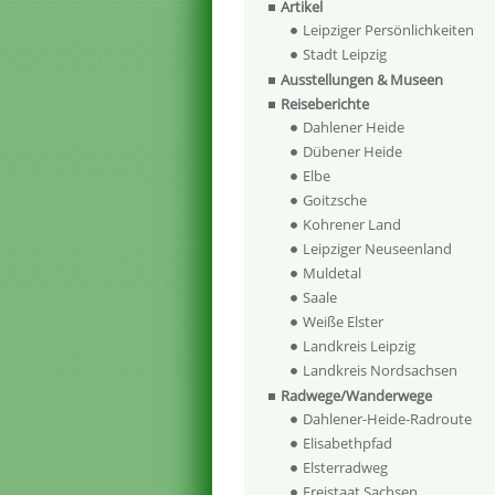
Artikel
Leipziger Persönlichkeiten
Stadt Leipzig
Ausstellungen & Museen
Reiseberichte
Dahlener Heide
Dübener Heide
Elbe
Goitzsche
Kohrener Land
Leipziger Neuseenland
Muldetal
Saale
Weiße Elster
Landkreis Leipzig
Landkreis Nordsachsen
Radwege/Wanderwege
Dahlener-Heide-Radroute
Elisabethpfad
Elsterradweg
Freistaat Sachsen