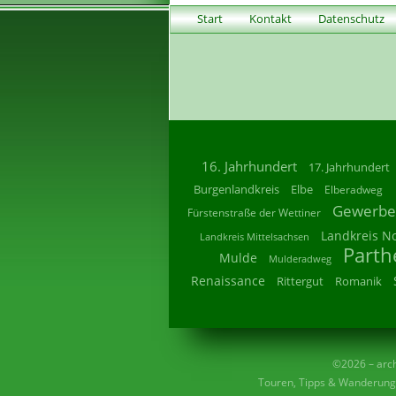
Start
Kontakt
Datenschutz
16. Jahrhundert
17. Jahrhundert
Burgenlandkreis
Elbe
Elberadweg
Gewerbe
Fürstenstraße der Wettiner
Landkreis N
Landkreis Mittelsachsen
Parth
Mulde
Mulderadweg
Renaissance
Rittergut
Romanik
©2026 – archi
Touren, Tipps & Wanderunge