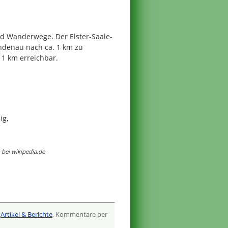
nd Wanderwege. Der Elster-Saale-
ndenau nach ca. 1 km zu
. 1 km erreichbar.
ig,
bei wikipedia.de
,
Artikel & Berichte
, Kommentare per