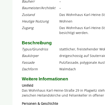
Bauherr
–
Baumeister/Architekt
–
Zustand
Das Wohnhaus Karl-Heine-Stra
Heutige Nutzung
Wohnen
Zugang
Das Wohnhaus Karl-Heine-Str
besichtigt werden.
Beschreibung
Typus/Grundriss
stattlicher, freistehender 
Baukörper
dreigeschossig auf Souterra
Fassade
Putzfassade, polygonale Aus
Dachform
Walmdach
Weitere Informationen
Umfeld
Das Wohnhaus Karl-Heine-Straße 29 in Plagwitz steht
zwischen Heilandskirche und Felsenkeller in offene
Personen & Geschichte