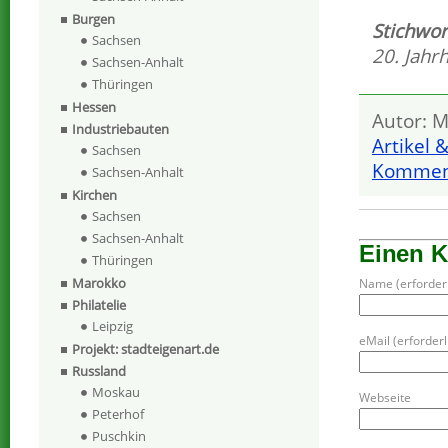
Burgen
Stichwor
Sachsen
20. Jahr
Sachsen-Anhalt
Thüringen
Hessen
Autor: M
Industriebauten
Artikel 
Sachsen
Komment
Sachsen-Anhalt
Kirchen
Sachsen
Sachsen-Anhalt
Einen 
Thüringen
Marokko
Name (erforderl
Philatelie
Leipzig
eMail (erforderli
Projekt: stadteigenart.de
Russland
Moskau
Webseite
Peterhof
Puschkin