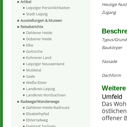
Artikel
Heutige Nut
Leipziger Persönlichkeiten
Zugang
Stadt Leipzig
Ausstellungen & Museen
Reiseberichte
Beschr
Dahlener Heide
Dübener Heide
Typus/Grund
Elbe
Baukörper
Goitzsche
Kohrener Land
Fassade
Leipziger Neuseenland
Muldetal
Dachform
Saale
Weiße Elster
Weitere
Landkreis Leipzig
Landkreis Nordsachsen
Umfeld
Radwege/Wanderwege
Das Wohn
Dahlener-Heide-Radroute
östlichen
Elisabethpfad
offener 
Elsterradweg
Freistaat Sachsen