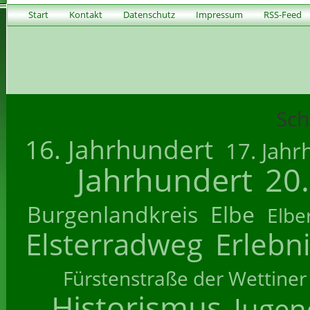
Start
Kontakt
Datenschutz
Impressum
RSS-Feed
Sch
16. Jahrhundert
17. Jahr
Jahrhundert
20
Burgenlandkreis
Elbe
Elbe
Elsterradweg
Erlebn
Fürstenstraße der Wettiner
Historismus
Jugend