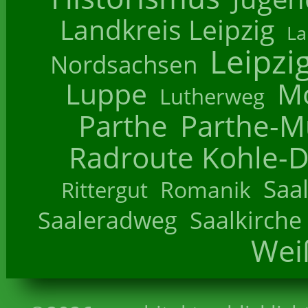
Landkreis Leipzig
La
Leipzi
Nordsachsen
Luppe
M
Lutherweg
Parthe
Parthe-M
Radroute Kohle-D
Saa
Romanik
Rittergut
Saaleradweg
Saalkirche
Wei