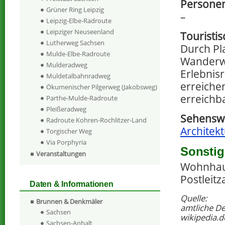
Personen
Grüner Ring Leipzig
–
Leipzig-Elbe-Radroute
Leipziger Neuseenland
Touristi
Lutherweg Sachsen
Durch Pl
Mulde-Elbe-Radroute
Wanderwe
Mulderadweg
Erlebnis
Muldetalbahnradweg
erreichen
Ökumenischer Pilgerweg (Jakobsweg)
erreichb
Parthe-Mulde-Radroute
Pleißeradweg
Sehenswe
Radroute Kohren-Rochlitzer-Land
Architekt
Torgischer Weg
Via Porphyria
Sonstig
Veranstaltungen
Wohnhaus 
Postleitz
Daten & Informationen
Quelle:
Brunnen & Denkmäler
amtliche D
Sachsen
wikipedia.d
Sachsen-Anhalt