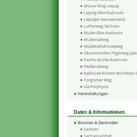
Grüner Ring Leipzig
Leipzig-Elbe-Radroute
Leipziger Neuseenland
Lutherweg Sachsen
Mulde-Elbe-Radroute
Mulderadweg
Muldetalbahnradweg
Ökumenischer Pilgerweg (Ja
Parthe-Mulde-Radroute
Pleißeradweg
Radroute Kohren-Rochlitzer
Torgischer Weg
Via Porphyria
Veranstaltungen
Daten & Informationen
Brunnen & Denkmäler
Sachsen
Sachsen-Anhalt