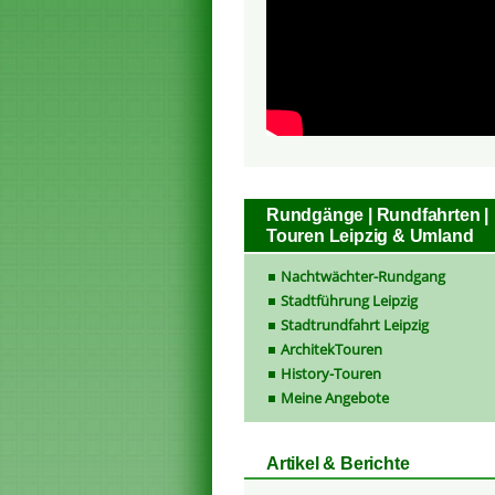
Rundgänge | Rundfahrten |
Touren Leipzig & Umland
Nachtwächter-Rundgang
Stadtführung Leipzig
Stadtrundfahrt Leipzig
ArchitekTouren
History-Touren
Meine Angebote
Artikel & Berichte