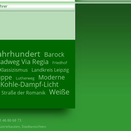
ührer
Jahrhundert
Barock
radweg Via Regia
Friedhof
Klassizismus
Landkreis Leipzig
uppe
Moderne
Lutherweg
 Kohle-Dampf-Licht
Weiße
Straße der Romanik
41 46 86 68 73
striebauten, Stadtansichten