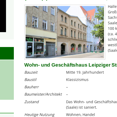
Halle
Groß
Sachs
Saale
100 
(ca. 
schli
westl
(Saal
Wohn- und Geschäftshaus Leipziger Str
Bauzeit
Mitte 19. Jahrhundert
Baustil
Klassizismus
Bauherr
–
Baumeister/Architekt
–
Zustand
Das Wohn- und Geschäftshaus
(Saale) ist saniert.
Heutige Nutzung
Wohnen, Handel