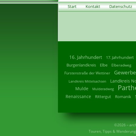
Start
Kontakt
Datenschutz
16. Jahrhundert
17. Jahrhundert
Burgenlandkreis
Elbe
Elberadweg
Gewerbe
Fürstenstraße der Wettiner
Landkreis N
Landkreis Mittelsachsen
Parth
Mulde
Mulderadweg
Renaissance
Rittergut
Romanik
©2026 – archi
Touren, Tipps & Wanderunge