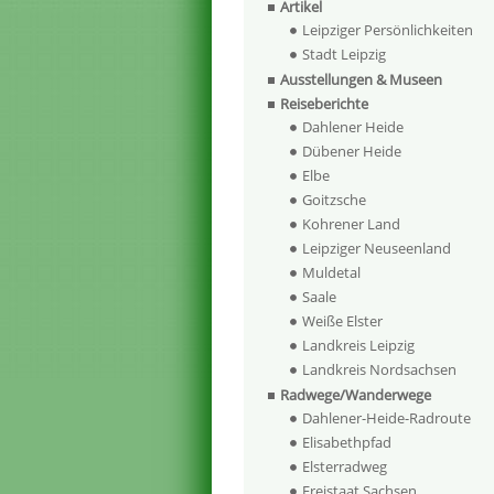
Artikel
Leipziger Persönlichkeiten
Stadt Leipzig
Ausstellungen & Museen
Reiseberichte
Dahlener Heide
Dübener Heide
Elbe
Goitzsche
Kohrener Land
Leipziger Neuseenland
Muldetal
Saale
Weiße Elster
Landkreis Leipzig
Landkreis Nordsachsen
Radwege/Wanderwege
Dahlener-Heide-Radroute
Elisabethpfad
Elsterradweg
Freistaat Sachsen