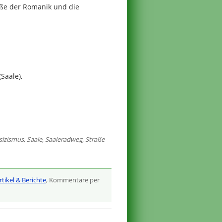
aße der Romanik und die
Saale),
sizismus
,
Saale
,
Saaleradweg
,
Straße
rtikel & Berichte
, Kommentare per