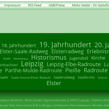
Impressum
RSS-Feed
AGB/Preise
Mirko Seidel – Ihr Gästef
Schlagwörter
19. Jahrhundert
20. 
18. Jahrhundert
Elsterradweg
Erlebnis
Elster-Saale-Radweg
Historismus
Kirche
Jugendstil
Gotik
Herrenhaus
Leipzig
Leipzig-Elbe-Radroute
L
ordsachsen
Radroute
e
Parthe-Mulde-Radroute
Pleiße
Saale
Saaleradweg
Saalkirche
Saale-Unstrut-Elster-Radacht
Schloss
Elster
tektur-blicklicht – Mirko Seidel, Sigismundstraße 3, 04317 Leipzig – Telefon: 03
n per Rad, Auto und zu Fuß zu Burgen, Schlössern, Herrenhäusern, Kirchen, Indu