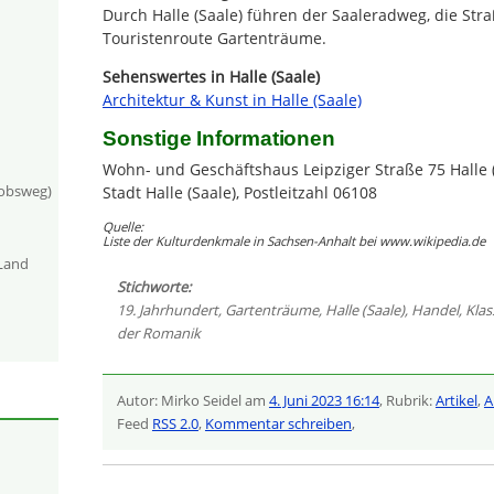
Durch Halle (Saale) führen der Saaleradweg, die Str
Touristenroute Gartenträume.
Sehenswertes in Halle (Saale)
Architektur & Kunst in Halle (Saale)
Sonstige Informationen
Wohn- und Geschäftshaus Leipziger Straße 75 Halle (
kobsweg)
Stadt Halle (Saale), Postleitzahl 06108
Quelle:
Liste der Kulturdenkmale in Sachsen-Anhalt bei www.wikipedia.de
-Land
Stichworte:
19. Jahrhundert
,
Gartenträume
,
Halle (Saale)
,
Handel
,
Klas
der Romanik
Autor: Mirko Seidel am
4. Juni 2023 16:14
, Rubrik:
Artikel
,
A
Feed
RSS 2.0
,
Kommentar schreiben
,