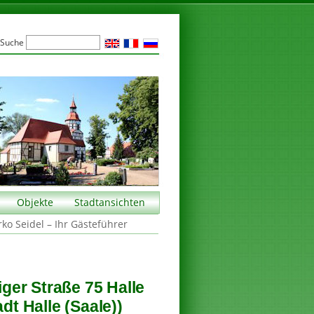
Suche
Objekte
Stadtansichten
rko Seidel – Ihr Gästeführer
ger Straße 75 Halle
dt Halle (Saale))