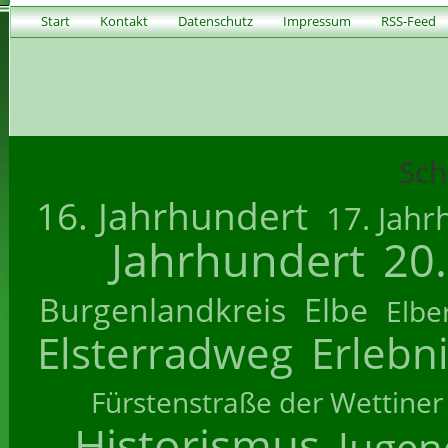
Start
Kontakt
Datenschutz
Impressum
RSS-Feed
Sch
16. Jahrhundert
17. Jahr
Jahrhundert
20
Burgenlandkreis
Elbe
Elbe
Elsterradweg
Erlebn
Fürstenstraße der Wettiner
Historismus
Jugend