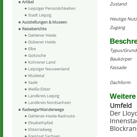
Artikel
Zustand
Leipziger Persönlichkeiten
Stadt Leipzig
Heutige Nut
Ausstellungen & Museen
Zugang
Reiseberichte
Dahlener Heide
Beschr
Dübener Heide
Elbe
Typus/Grund
Goitzsche
Baukörper
Kohrener Land
Fassade
Leipziger Neuseenland
Muldetal
Dachform
Saale
Weiße Elster
Weitere
Landkreis Leipzig
Landkreis Nordsachsen
Umfeld
Radwege/Wanderwege
Der Lloy
Dahlener-Heide-Radroute
Innensta
Elisabethpfad
Blockra
Elsterradweg
Freistaat Sachsen