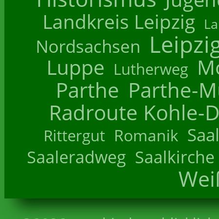
Landkreis Leipzig
La
Leipzi
Nordsachsen
Luppe
M
Lutherweg
Parthe
Parthe-M
Radroute Kohle-D
Saa
Romanik
Rittergut
Saaleradweg
Saalkirche
Wei