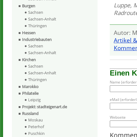
Luppe
,
M
Burgen
Radroute
Sachsen
Sachsen-Anhalt
Thüringen
Autor: M
Hessen
Artikel 
Industriebauten
Sachsen
Komment
Sachsen-Anhalt
Kirchen
Sachsen
Einen 
Sachsen-Anhalt
Thüringen
Name (erforderl
Marokko
Philatelie
Leipzig
eMail (erforderli
Projekt: stadteigenart.de
Russland
Webseite
Moskau
Peterhof
Puschkin
Kommen