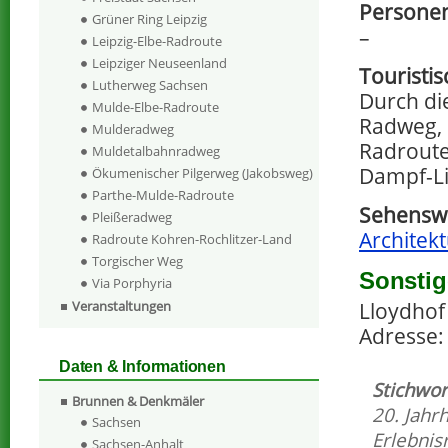
Personen
Grüner Ring Leipzig
–
Leipzig-Elbe-Radroute
Leipziger Neuseenland
Touristi
Lutherweg Sachsen
Durch die
Mulde-Elbe-Radroute
Radweg, 
Mulderadweg
Radroute
Muldetalbahnradweg
Dampf-Li
Ökumenischer Pilgerweg (Jakobsweg)
Parthe-Mulde-Radroute
Sehenswe
Pleißeradweg
Architekt
Radroute Kohren-Rochlitzer-Land
Torgischer Weg
Sonstig
Via Porphyria
Veranstaltungen
Lloydhof 
Adresse: 
Daten & Informationen
Stichwor
Brunnen & Denkmäler
20. Jahr
Sachsen
Erlebnis
Sachsen-Anhalt