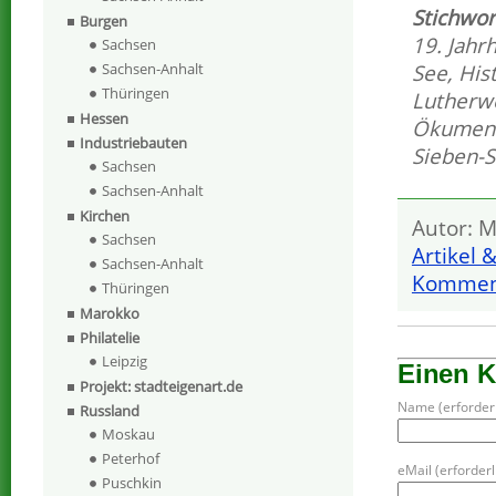
Stichwor
Burgen
19. Jahr
Sachsen
See
,
His
Sachsen-Anhalt
Thüringen
Lutherw
Hessen
Ökumeni
Industriebauten
Sieben-
Sachsen
Sachsen-Anhalt
Kirchen
Autor: M
Sachsen
Artikel 
Sachsen-Anhalt
Komment
Thüringen
Marokko
Philatelie
Leipzig
Einen 
Projekt: stadteigenart.de
Name (erforderl
Russland
Moskau
Peterhof
eMail (erforderli
Puschkin