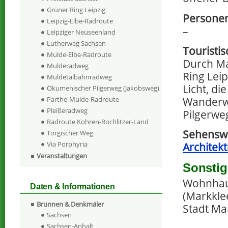
Grüner Ring Leipzig
Personen
Leipzig-Elbe-Radroute
–
Leipziger Neuseenland
Lutherweg Sachsen
Touristi
Mulde-Elbe-Radroute
Durch Ma
Mulderadweg
Ring Lei
Muldetalbahnradweg
Licht, d
Ökumenischer Pilgerweg (Jakobsweg)
Wanderw
Parthe-Mulde-Radroute
Pleißeradweg
Pilgerwe
Radroute Kohren-Rochlitzer-Land
Sehenswe
Torgischer Weg
Via Porphyria
Architek
Veranstaltungen
Sonstig
Wohnhaus
Daten & Informationen
(Markkle
Brunnen & Denkmäler
Stadt Mar
Sachsen
Sachsen-Anhalt