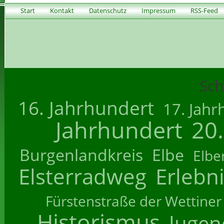
Start
Kontakt
Datenschutz
Impressum
RSS-Feed
Sch
16. Jahrhundert
17. Jahr
Jahrhundert
20
Burgenlandkreis
Elbe
Elbe
Elsterradweg
Erlebn
Fürstenstraße der Wettiner
Historismus
Jugend