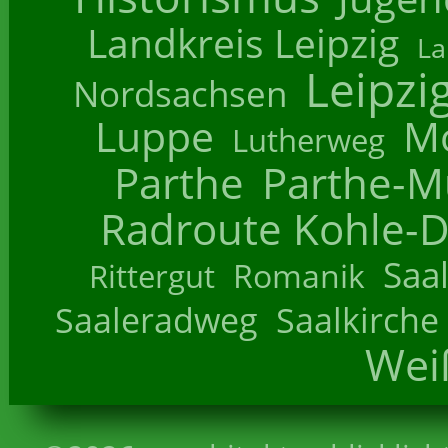
Landkreis Leipzig
La
Leipzi
Nordsachsen
Luppe
M
Lutherweg
Parthe
Parthe-M
Radroute Kohle-D
Saa
Romanik
Rittergut
Saaleradweg
Saalkirche
Wei