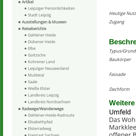
Artikel
Leipziger Persönlichkeiten
Heutige Nut
Stadt Leipzig
Zugang
Ausstellungen & Museen
Reiseberichte
Dahlener Heide
Beschr
Dübener Heide
Elbe
Typus/Grund
Goitzsche
Baukörper
Kohrener Land
Leipziger Neuseenland
Fassade
Muldetal
Saale
Weiße Elster
Dachform
Landkreis Leipzig
Weitere
Landkreis Nordsachsen
Radwege/Wanderwege
Umfeld
Dahlener-Heide-Radroute
Das Wohn
Elisabethpfad
Markklee
Elsterradweg
offener 
Freistaat Sachsen