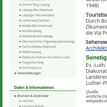
1948)
Grüner Ring Leipzig
Leipzig-Elbe-Radroute
Touristi
Leipziger Neuseenland
Durch Bo
Lutherweg Sachsen
Ökumenis
Mulde-Elbe-Radroute
Mulderadweg
die Via P
Muldetalbahnradweg
Sehenswe
Ökumenischer Pilgerweg (Jakobsweg)
Parthe-Mulde-Radroute
Architek
Pleißeradweg
Sonstig
Radroute Kohren-Rochlitzer-Land
Torgischer Weg
Ev.-Luth
Via Porphyria
Diakonat)
Veranstaltungen
Landkreis
Luther-Pl
Daten & Informationen
Quelle:
amtliche D
Brunnen & Denkmäler
wikipedia.d
Sachsen
Sachsen-Anhalt