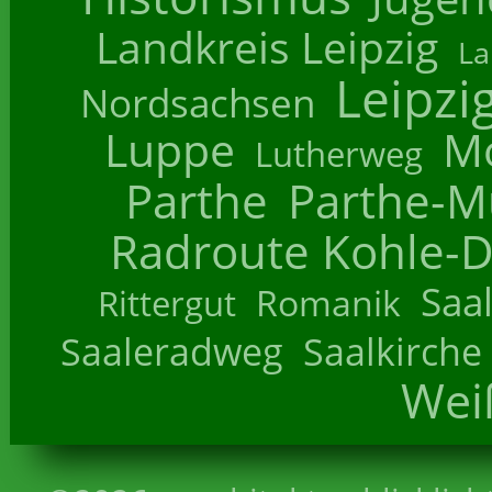
Landkreis Leipzig
La
Leipzi
Nordsachsen
Luppe
M
Lutherweg
Parthe
Parthe-M
Radroute Kohle-D
Saa
Romanik
Rittergut
Saaleradweg
Saalkirche
Wei