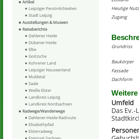
Artikel
Heutige Nut
Leipziger Persönlichkeiten
Stadt Leipzig
Zugang
Ausstellungen & Museen
Reiseberichte
Dahlener Heide
Beschr
Dübener Heide
Grundriss
Elbe
Goitzsche
Baukörper
Kohrener Land
Leipziger Neuseenland
Fassade
Muldetal
Dachform
Saale
Weiße Elster
Weitere
Landkreis Leipzig
Umfeld
Landkreis Nordsachsen
Das Ev.-
Radwege/Wanderwege
Stadtkir
Dahlener-Heide-Radroute
Elisabethpfad
Personen
Elsterradweg
Geburtsha
Freistaat Sachsen