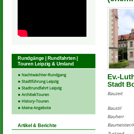
Rundgänge | Rundfahrten |
Touren Leipzig & Umland
Nachtwächter-Rundgang
Ev.-Lut
Stadtführung Leipzig
Stadt Bo
Stadtrundfahrt Leipzig
Bauzeit
ArchitekTouren
History-Touren
Meine Angebote
Baustil
Bauherr
Baumeister/A
Artikel & Berichte
Zustand