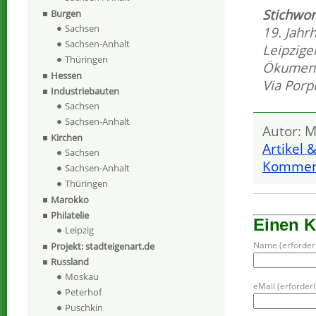
Stichwor
Burgen
Sachsen
19. Jahr
Sachsen-Anhalt
Leipzig
Thüringen
Ökumeni
Hessen
Via Porp
Industriebauten
Sachsen
Sachsen-Anhalt
Autor: M
Kirchen
Artikel 
Sachsen
Komment
Sachsen-Anhalt
Thüringen
Marokko
Philatelie
Einen 
Leipzig
Name (erforderl
Projekt: stadteigenart.de
Russland
Moskau
eMail (erforderli
Peterhof
Puschkin