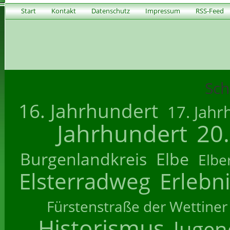
Start
Kontakt
Datenschutz
Impressum
RSS-Feed
Sch
16. Jahrhundert
17. Jahr
Jahrhundert
20
Burgenlandkreis
Elbe
Elbe
Elsterradweg
Erlebn
Fürstenstraße der Wettiner
Historismus
Jugend