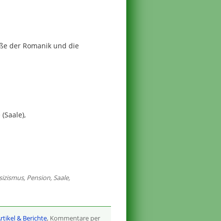
aße der Romanik und die
(Saale),
sizismus
,
Pension
,
Saale
,
rtikel & Berichte
, Kommentare per