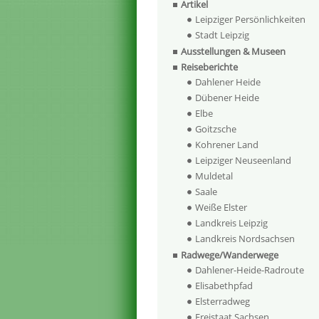
Artikel
Leipziger Persönlichkeiten
Stadt Leipzig
Ausstellungen & Museen
Reiseberichte
Dahlener Heide
Dübener Heide
Elbe
Goitzsche
Kohrener Land
Leipziger Neuseenland
Muldetal
Saale
Weiße Elster
Landkreis Leipzig
Landkreis Nordsachsen
Radwege/Wanderwege
Dahlener-Heide-Radroute
Elisabethpfad
Elsterradweg
Freistaat Sachsen