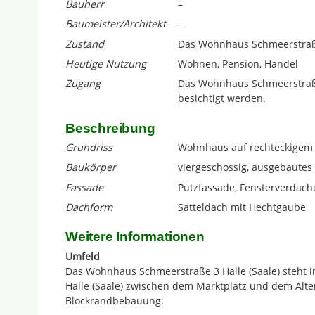
Bauherr
–
Baumeister/Architekt
–
Zustand
Das Wohnhaus Schmeerstraße 3
Heutige Nutzung
Wohnen, Pension, Handel
Zugang
Das Wohnhaus Schmeerstraße 
besichtigt werden.
Beschreibung
Grundriss
Wohnhaus auf rechteckigem
Baukörper
viergeschossig, ausgebaute
Fassade
Putzfassade, Fensterverdac
Dachform
Satteldach mit Hechtgaube
Weitere Informationen
Umfeld
Das Wohnhaus Schmeerstraße 3 Halle (Saale) steht im
Halle (Saale) zwischen dem Marktplatz und dem Alte
Blockrandbebauung.