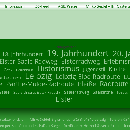
Impressum
RSS-Feed
AGB/Preise
Mirko Seidel – Ihr Gästef
Schlagwörter
19. Jahrhundert
20. 
18. Jahrhundert
Elsterradweg
Erlebnis
Elster-Saale-Radweg
Historismus
Kirche
Jugendstil
Gotik
Herrenhaus
Leipzig
Leipzig-Elbe-Radroute
L
ordsachsen
Radroute
e
Parthe-Mulde-Radroute
Pleiße
Saale
Saaleradweg
Saalkirche
Saale-Unstrut-Elster-Radacht
Schloss
Elster
tektur-blicklicht – Mirko Seidel, Sigismundstraße 3, 04317 Leipzig – Telefon: 03
n per Rad, Auto und zu Fuß zu Burgen, Schlössern, Herrenhäusern, Kirchen, Indu