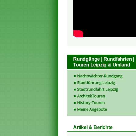
Rundgänge | Rundfahrten |
Touren Leipzig & Umland
Nachtwächter-Rundgang
Stadtführung Leipzig
Stadtrundfahrt Leipzig
ArchitekTouren
History-Touren
Meine Angebote
Artikel & Berichte