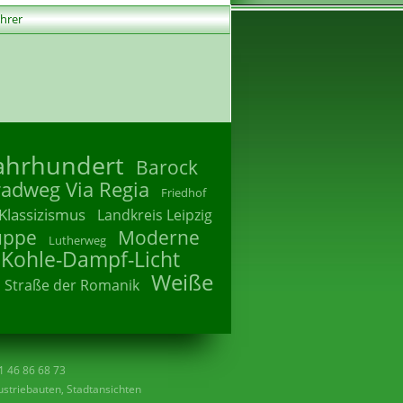
ührer
Jahrhundert
Barock
radweg Via Regia
Friedhof
Klassizismus
Landkreis Leipzig
uppe
Moderne
Lutherweg
 Kohle-Dampf-Licht
Weiße
Straße der Romanik
41 46 86 68 73
striebauten, Stadtansichten