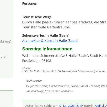
Personen
–
Touristische Wege
Durch Halle (Saale) führen der Saaleradweg, die Str
Touristenroute Gartenträume.
Sehenswertes in Halle (Saale)
Architektur & Kunst in Halle (Saale)
kobsweg)
Sonstige Informationen
Wohnhaus Schmeerstraße 3 Halle (Saale), Stadt Halle 
-Land
Postleitzahl 06108
Quelle:
Liste der Kulturdenkmale in Sachsen-Anhalt bei www.wikipedia.de
Stichworte:
19. Jahrhundert
,
Gartenträume
,
Halle (Saale)
,
Handel
,
Klas
Saaleradweg
,
Straße der Romanik
Autor: Mirko Seidel am
17. Juli 2023 18:19
, Rubrik:
Artikel
,
A